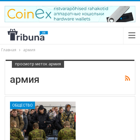
Главная
армия
просмотр меток армия
армия
ОБЩЕСТВО