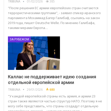
TRIBUNA
01/02/2026
385
"После решения ЕС армии европейских стран считаются
террористическими группами", - заявил спикер иранского
парламента Мохаммад Багер Галибаф, ссылаясь на закон
2019 года, пишет Deutsche Welle. По мнению Галибафа,
такими мерами Европа…
ЗА РУБЕЖОМ
Каллас не поддерживает идею создания
отдельной европейской армии
TRIBUNA
29/01/2026
680
"У каждой европейской страны есть армия, и армии 23
стран также являются частью структур НАТО. Поэтому я не
могу себе представить, что страны создадут отдельную
европейскую армию", – цитирует слова главы