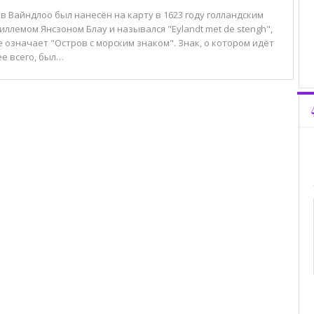
 Вайндлоо был нанесён на карту в 1623 году голландским
ллемом Янсзоном Блау и назывался "Eylandt met de stengh",
 означает "Остров с морским знаком". Знак, о котором идёт
е всего, был…