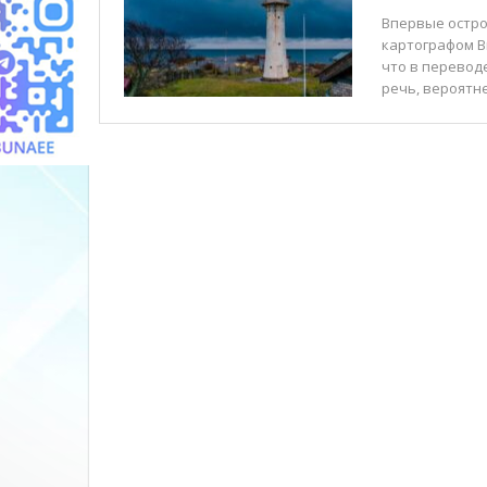
Впервые остров
картографом Ви
что в переводе
речь, вероятне