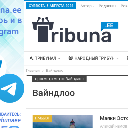
Авторы
Редакция
Рек
СУББОТА, 8 АВГУСТА 2026
ТРИБУНАЛ
НАРОДНЫЙ ТРИБУН
Главная
Вайндлоо
просмотр меток Вайндлоо
Вайндлоо
Маяки Эсто
ТРИБЬЮТ
АЛЕКСЕЙ НЕМОВ