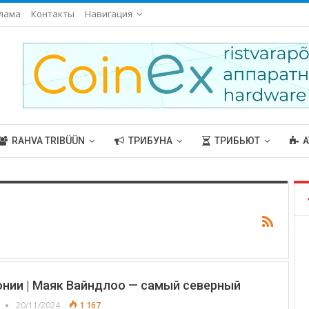
лама
Контакты
Навигация
RAHVA TRIBÜÜN
ТРИБУНА
ТРИБЬЮТ
А
нии | Маяк Вайндлоо — самый северный
20/11/2024
1 167