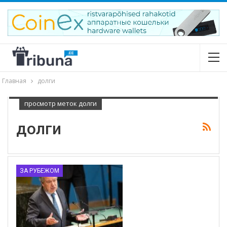
Главная
долги
просмотр меток долги
долги
ЗА РУБЕЖОМ