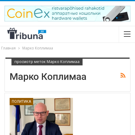
Главная
Марко Коплимаа
просмотр меток Марко Коплимаа
Марко Коплимаа
ПОЛИТИКА