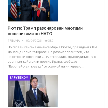
Рютте: Трамп разочарован многими
союзниками по НАТО
TRIBUNA
09/04/2026
389
По словам генсека альянса Марка Рютте, президент США
Дональд Трамп "откровенно разочарован" тем, что
некоторые союзники США отказались присоединиться к
военным действиям против Ирана, сообщает
"Европейская правда" со ссылкой на интервью…
ЗА РУБЕЖОМ