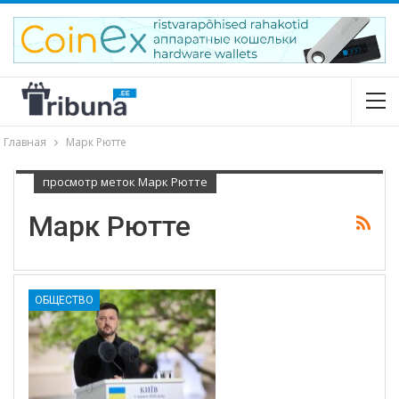
Главная
Марк Рютте
просмотр меток Марк Рютте
Марк Рютте
ОБЩЕСТВО