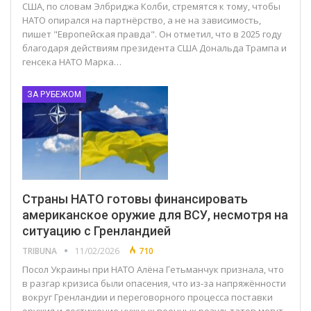
США, по словам Элбриджа Колби, стремятся к тому, чтобы
НАТО опирался на партнёрство, а не на зависимость,
пишет "Европейская правда". Он отметил, что в 2025 году
благодаря действиям президента США Дональда Трампа и
генсека НАТО Марка…
ЗА РУБЕЖОМ
Страны НАТО готовы финансировать
американское оружие для ВСУ, несмотря на
ситуацию с Гренландией
TRIBUNA
11/02/2026
710
Посол Украины при НАТО Алёна Гетьманчук признала, что
в разгар кризиса были опасения, что из‑за напряжённости
вокруг Гренландии и переговорного процесса поставки
оружия и достижение нужных военных результатов могут