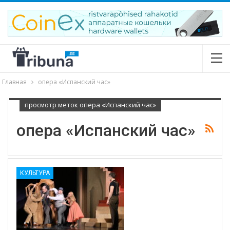
Главная
опера «Испанский час»
просмотр меток опера «Испанский час»
опера «Испанский час»
КУЛЬТУРА