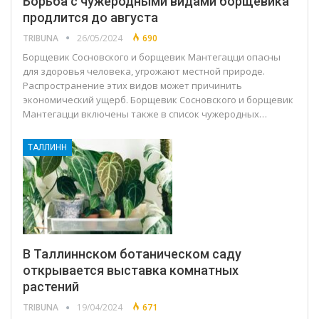
Борьба с чужеродными видами борщевика
продлится до августа
TRIBUNA
26/05/2024
690
Борщевик Сосновского и борщевик Мантегацци опасны
для здоровья человека, угрожают местной природе.
Распространение этих видов может причинить
экономический ущерб. Борщевик Сосновского и борщевик
Мантегацци включены также в список чужеродных…
ТАЛЛИНН
В Таллиннском ботаническом саду
открывается выставка комнатных
растений
TRIBUNA
19/04/2024
671