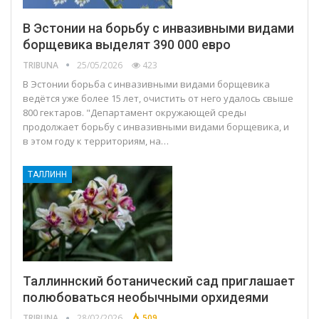
В Эстонии на борьбу с инвазивными видами
борщевика выделят 390 000 евро
TRIBUNA
25/05/2026
423
В Эстонии борьба с инвазивными видами борщевика
ведётся уже более 15 лет, очистить от него удалось свыше
800 гектаров. "Департамент окружающей среды
продолжает борьбу с инвазивными видами борщевика, и
в этом году к территориям, на…
ТАЛЛИНН
Таллиннский ботанический сад приглашает
полюбоваться необычными орхидеями
TRIBUNA
28/02/2026
509