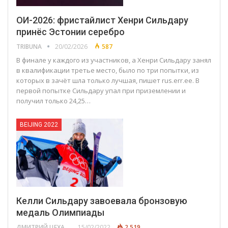
ОИ-2026: фристайлист Хенри Сильдару
принёс Эстонии серебро
TRIBUNA
20/02/2026
587
В финале у каждого из участников, а Хенри Сильдару занял
в квалификации третье место, было по три попытки, из
которых в зачёт шла только лучшая, пишет rus.err.ee. В
первой попытке Сильдару упал при приземлении и
получил только 24,25…
BEIJING 2022
Келли Сильдару завоевала бронзовую
медаль Олимпиады
ДМИТРИЙ ЦЕХАНОВСКИЙ
15/02/2022
2 519