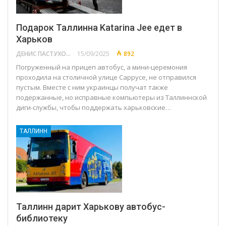
Подарок Таллинна Katarina Jee едет в
Харьков
ДЕНИС ПАСТУХОВ
15/09/2025
892
Погруженный на прицеп автобус, а мини-церемония
проходила на столичной улице Саррусе, не отправился
пустым. Вместе с ним украинцы получат также
подержанные, но исправные компьютеры из Таллиннской
диги-службы, чтобы поддержать харьковские…
ТАЛЛИНН
Таллинн дарит Харькову автобус-
библиотеку