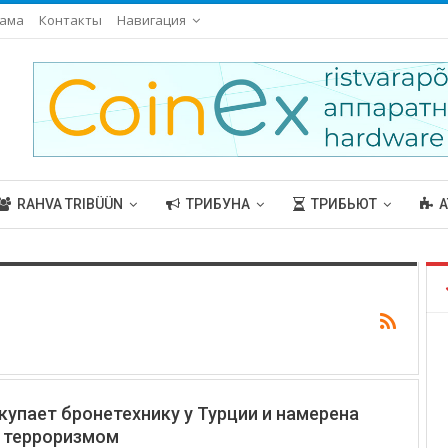
ама
Контакты
Навигация
RAHVA TRIBÜÜN
ТРИБУНА
ТРИБЬЮТ
А
купает бронетехнику у Турции и намерена
с терроризмом