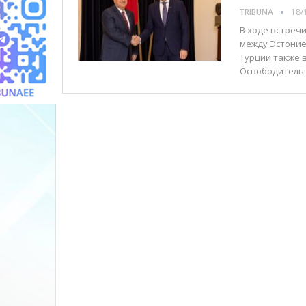
TRIBUNA
18/
В ходе встреч
между Эстоние
Турции также 
Освободительн