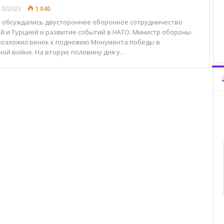
10/2023
1 040
и обсуждались двустороннее оборонное сотрудничество
й и Турцией и развитие событий в НАТО. Министр обороны
возложил венок к подножию Монумента победы в
ой войне. На вторую половину дня у…