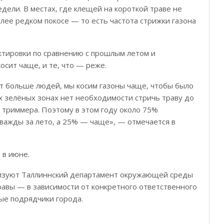
едели. В местах, где клещей на короткой траве не
олее редком покосе — то есть частота стрижки газона
ктировки по сравнению с прошлым летом и
осит чаще, и те, что — реже.
ет больше людей, мы косим газоны чаще, чтобы было
 зелёных зонах нет необходимости стричь траву до
триммера. Поэтому в этом году около 75%
дважды за лето, а 25% — чаще», — отмечается в
 в июне.
низуют Таллиннский департамент окружающей среды
равы — в зависимости от конкретного ответственного
ые подрядчики города.