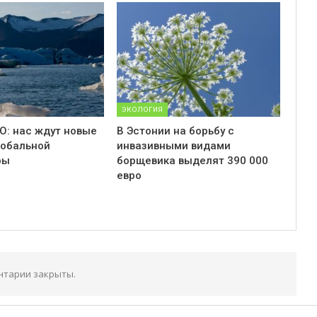
ЭКОЛОГИЯ
О: нас ждут новые
В Эстонии на борьбу с
лобальной
инвазивными видами
ры
борщевика выделят 390 000
евро
нтарии закрыты.