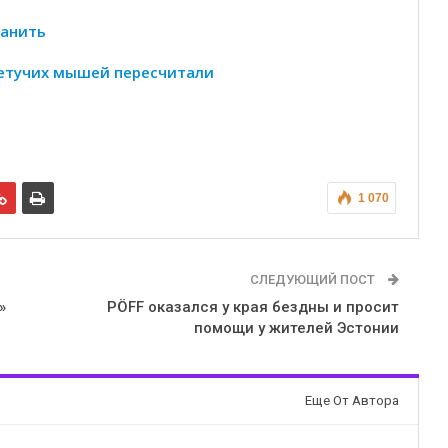
ранить
 летучих мышей пересчитали
1 070
СЛЕДУЮЩИЙ ПОСТ
»
PÖFF оказался у края бездны и просит
помощи у жителей Эстонии
Еще От Автора