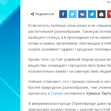
Фо
Поделиться
Если косить зелёные зоны реже и не слишко
растительное разнообразие. Такая растител
палящего солнца, а в прохладные ночи накапл
почвы и живых организмов, обитающих в ней.
скорее усиливает эффект городских тепловы
Кроме того, густой травяной покров лучше 
вещества, охлаждает городское пространств
положительно влияет на самочувствие людей
Учёные отмечают, что стрижка газонов и чис
богаче природное разнообразие, тем сложн
прочитать
в статье
энтомолога
Урмаса Тарт
В американском городе Спрингфилде даже про
пригородах косили газоны с разной частотой 