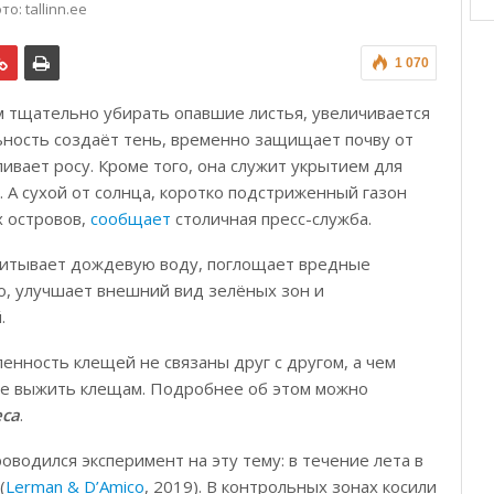
то: tallinn.ee
1 070
м тщательно убирать опавшие листья, увеличивается
ьность создаёт тень, временно защищает почву от
ивает росу. Кроме того, она служит укрытием для
 А сухой от солнца, коротко подстриженный газон
х островов,
сообщает
столичная пресс-служба.
впитывает дождевую воду, поглощает вредные
о, улучшает внешний вид зелёных зон и
.
ленность клещей не связаны друг с другом, а чем
ее выжить клещам. Подробнее об этом можно
еса
.
водился эксперимент на эту тему: в течение лета в
(
Lerman & D’Amico
, 2019). В контрольных зонах косили