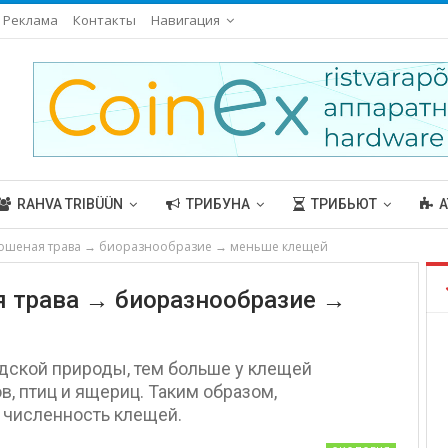
Реклама
Контакты
Навигация
RAHVA TRIBÜÜN
ТРИБУНА
ТРИБЬЮТ
А
кошеная трава → биоразнообразие → меньше клещей
я трава → биоразнообразие →
дской природы, тем больше у клещей
в, птиц и ящериц. Таким образом,
 численность клещей.