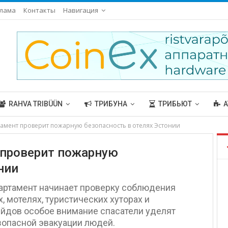
лама
Контакты
Навигация
RAHVA TRIBÜÜN
ТРИБУНА
ТРИБЬЮТ
А
амент проверит пожарную безопасность в отелях Эстонии
 проверит пожарную
нии
артамент начинает проверку соблюдения
, мотелях, туристических хуторах и
ейдов особое внимание спасатели уделят
зопасной эвакуации людей.