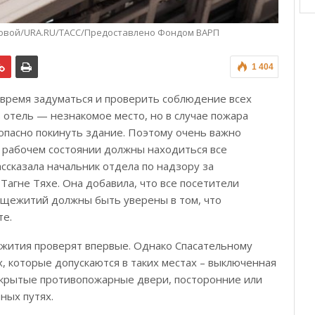
ровой/URA.RU/ТАСС/Предоставлено Фондом ВАРП
1 404
 время задуматься и проверить соблюдение всех
 отель — незнакомое место, но в случае пожара
зопасно покинуть здание. Поэтому очень важно
 рабочем состоянии должны находиться все
сказала начальник отдела по надзору за
агне Тяхе. Она добавила, что все посетители
общежитий должны быть уверены в том, что
те.
ежития проверят впервые. Однако Спасательному
, которые допускаются в таких местах – выключенная
ткрытые противопожарные двери, посторонние или
ных путях.