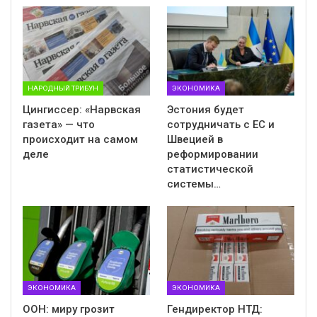
НАРОДНЫЙ ТРИБУН
ЭКОНОМИКА
Цингиссер: «Нарвская
Эстония будет
газета» — что
сотрудничать с ЕС и
происходит на самом
Швецией в
деле
реформировании
статистической
системы…
ЭКОНОМИКА
ЭКОНОМИКА
ООН: миру грозит
Гендиректор НТД: