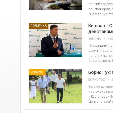
пенсий следую
пенсионеров, 
"Население ст
Кылварт: С
ПОЛИТИКА
действиям
TRIBUNA
14/
«Коалиция* по
закупки боепр
пополнить, но 
безопасность 
Борис Тух:
ТРИБУЛЕ
БОРИС ТУХ
2
Вы уже догадал
настолько прав
«12 стульев» 
Центристской 