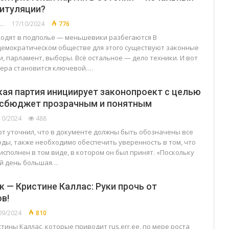
итуляции?
АДИМИР ПОЛЯКОВ
17/10/2024
776
одят в подполье — меньшевики разбегаются В
емократическом обществе для этого существуют законные
, парламент, выборы. Всё остальное — дело техники. И вот
дера становится ключевой.…
ая партия инициирует законопроект с целью
осбюджет прозрачным и понятным
10/2024
488
т уточнил, что в документе должны быть обозначены все
оды, также необходимо обеспечить уверенность в том, что
сполнен в том виде, в котором он был принят. «Поскольку
й день большая…
к — Кристине Каллас: Руки прочь от
в!
09/2024
810
тины Каллас, которые приводит rus.err.ee, по мере роста