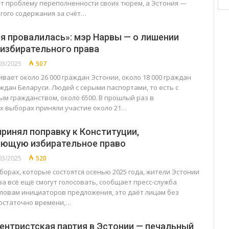
 проблему переполненности своих тюрем, а Эстония —
гого содержания за счёт…
я провалилась»: мэр Нарвы — о лишении
избирательного права
03/2025
507
вает около 26 000 граждан Эстонии, около 18 000 граждан
аждан Беларуси. Людей с серыми паспортами, то есть с
м гражданством, около 6500. В прошлый раз в
 выборах приняли участие около 21…
принял поправку к Конституции,
ающую избирательное право
03/2025
520
орах, которые состоятся осенью 2025 года, жители Эстонии
а всё ещё смогут голосовать, сообщает пресс-служба
 словам инициаторов предложения, это даёт лицам без
остаточно времени,…
ентристская партия в Эстонии — печальный