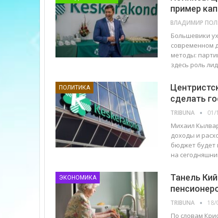
пример кап
ВЛ
Большевики ух
современном д
методы: партии
здесь роль ли
Центристск
ПОЛИТИКА
сделать г
TRIBUNA
01/
Михаил Кылвар
доходы и расх
бюджет будет и
на сегодняшни
Танель Кий
ЭКОНОМИКА
пенсионеро
TRIBUNA
18/
По словам Крис