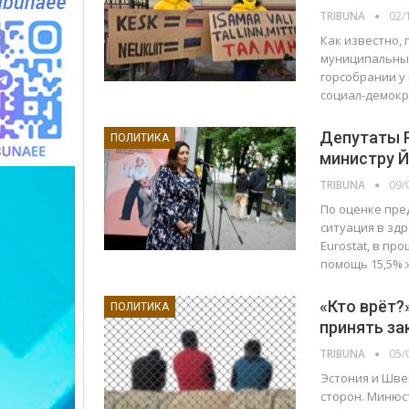
TRIBUNA
02/
Как известно,
муниципальных
горсобрании у 
социал-демокр
Депутаты 
ПОЛИТИКА
министру 
TRIBUNA
09/
По оценке пре
ситуация в зд
Eurostat, в п
помощь 15,5% 
«Кто врёт
ПОЛИТИКА
принять з
TRIBUNA
05/
Эстония и Шве
сторон. Минюс