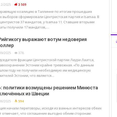
12/2025
3 509
 правящую коалицию в Таллинне по итогам прошедших
 выборов сформировали Центристcкая партия и Isamaa. В
центристов 37 мандатов, у Isamaa 11. Ставшие вторыми
аты получили 17 мандатов,…
Рийгикогу выражают вотум недоверия
Йоллер
09/2025
378
дседателя фракции Центристской партии Лаури Лаатса,
равоохранении Эстонии крайне тревожная. «По данным
рошлом году не получили необходимую им медицинскую
жителей Эстонии, что является…
?»: политики возмущены решением Минюста
аключённых из Швеции
06/2025
594
ция начали переговоры, исходя из важных интересов обеих
т отмечает, что соглашение выгодно обеим сторонам: