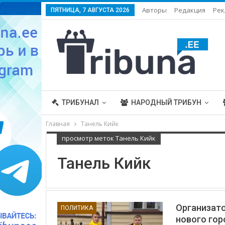
Авторы
Редакция
Рек
ПЯТНИЦА, 7 АВГУСТА 2026
ТРИБУНАЛ
НАРОДНЫЙ ТРИБУН
Главная
Танель Кийк
просмотр меток Танель Кийк
Танель Кийк
Организато
ПОЛИТИКА
нового гор