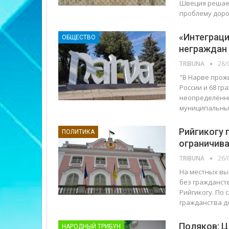
Швеция решает
проблему доро
«Интеграци
ОБЩЕСТВО
неграждан 
TRIBUNA
28/
"В Нарве прожи
России и 68 гр
неопределённы
муниципальных
Рийгикогу 
ПОЛИТИКА
ограничив
TRIBUNA
26/
На местных выб
без гражданств
Рийгикогу. По
гражданства д
Поляков: Ц
НАРОДНЫЙ ТРИБУН