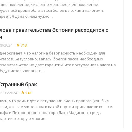
щее поколение, численно меньшее, чем поколение
будет всё время облагаться более высокими налогами.
ареет. Я думаю, нам нужно…
лова правительства Эстонии расходятся с
и
09/2024
713
дчёркивает, что налог на безопасность необходим для
ипасов. Безусловно, запасы боеприпасов необходимо
правительство не даёт гарантий, что поступления налога на
будут использованы в…
 Странный брак
8/08/2024
941
ись, что речь идёт о вступлении очень правого («он был
ым, что сам уж не знал к какой партии принадлежит» — см.
Ильфа и Петрова) консерватора Яака Мадисона в ряды
партии, которую многие…