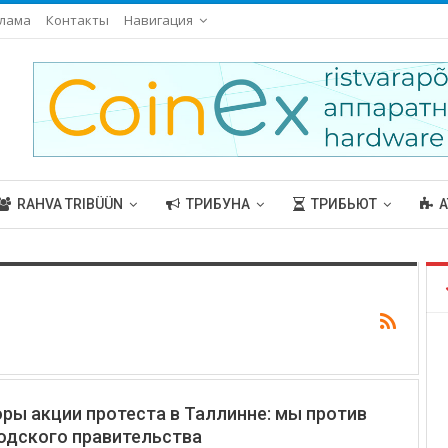
лама
Контакты
Навигация
RAHVA TRIBÜÜN
ТРИБУНА
ТРИБЬЮТ
А
ры акции протеста в Таллинне: мы против
одского правительства