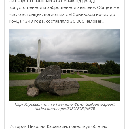
лет спустя называли этот мааконд [уезд]
«опустошённой и заброшенной землёй». Общее же
число эстонцев, погибших с «Юрьевской ночи» до
конца 1343 года, составляло 30 000 человек…
Парк Юрьевой ночи в Таллинне. Фото: Guillaume Speurt
(flickr.com/people/51890898@N03)
Историк Николай Карамзин, повествуя об этих