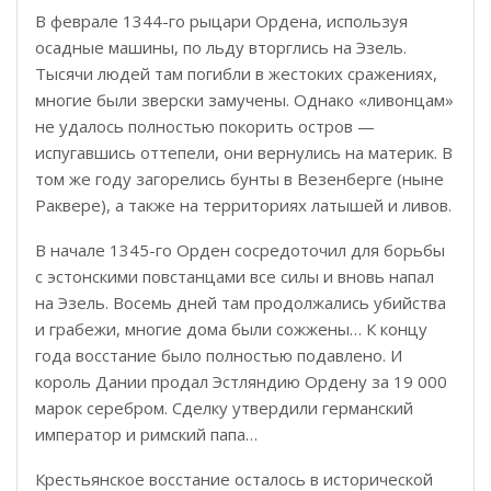
В феврале 1344-го рыцари Ордена, используя
осадные машины, по льду вторглись на Эзель.
Тысячи людей там погибли в жестоких сражениях,
многие были зверски замучены. Однако «ливонцам»
не удалось полностью покорить остров —
испугавшись оттепели, они вернулись на материк. В
том же году загорелись бунты в Везенберге (ныне
Раквере), а также на территориях латышей и ливов.
В начале 1345-го Орден сосредоточил для борьбы
с эстонскими повстанцами все силы и вновь напал
на Эзель. Восемь дней там продолжались убийства
и грабежи, многие дома были сожжены… К концу
года восстание было полностью подавлено. И
король Дании продал Эстляндию Ордену за 19 000
марок серебром. Сделку утвердили германский
император и римский папа…
Крестьянское восстание осталось в исторической