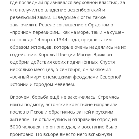
где последний признавался верховной властью, за
что получил во владение везенбергский и
ревельский замки. Шведские фогты также
заключили в Ревеле соглашение с Орденом о
«прочном перемирии… как на море, так и на суше»
на срок до 14 марта 1344 года, предав таким
образом эстонцев, которые очень надеялись на их
содействие. Король Швеции Магнус Эриксон
одобрил действия своих подчинённых. Спустя
несколько месяцев, 5 сентября, он заключил
«вечный мир» с немецкими феодалами Северной
Эстонии и городом Ревелем.
Впрочем, борьба ещё не закончилась. Стремясь
найти подмогу, эстонские крестьяне направили
послов в Псков и обратились за ней к русским
жителям. Те отклинулись и отправили отряд из
5000 человек, но он опоздал, и восстание было
проиграно. Но вскоре вместо него вспыхнули