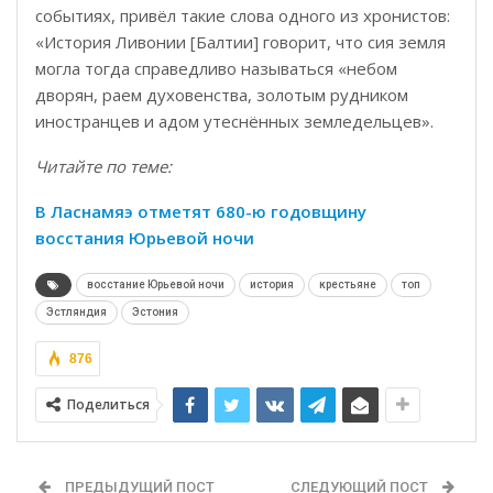
событиях, привёл такие слова одного из хронистов:
«История Ливонии [Балтии] говорит, что сия земля
могла тогда справедливо называться «небом
дворян, раем духовенства, золотым рудником
иностранцев и адом утеснённых земледельцев».
Читайте по теме:
В Ласнамяэ отметят 680-ю годовщину
восстания Юрьевой ночи
восстание Юрьевой ночи
история
крестьяне
топ
Эстляндия
Эстония
876
Поделиться
ПРЕДЫДУЩИЙ ПОСТ
СЛЕДУЮЩИЙ ПОСТ