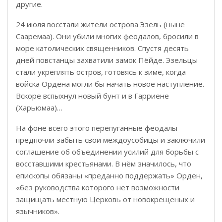
другие.
24 июля восстали жители острова Эзель (ныне
Сааремаа). Они убили многих феодалов, бросили в
море католических священников. Спустя десять
дней повстанцы захватили замок Пёйде. Эзельцы
стали укреплять остров, готовясь к зиме, когда
войска Ордена могли бы начать новое наступление.
Вскоре вспыхнул новый бунт и в Гарриене
(Харьюмаа)…
На фоне всего этого перепуганные феодалы
предпочли забыть свои междоусобицы и заключили
соглашение об объединении усилий для борьбы с
восставшими крестьянами. В нём значилось, что
епископы обязаны «преданно поддержать» Орден,
«без руководства которого нет возможности
защищать местную Церковь от новокрещеных и
язычников».