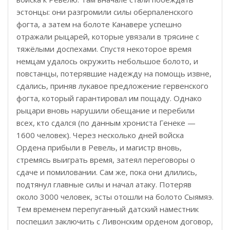
эстонцы: они разгромили силы оберпаленского
фогта, а затем на болоте Канавере успешно
отражали рыцарей, которые увязали в трясине с
тяжёлыми доспехами. Спустя некоторое время
немцам удалось окружить небольшое болото, и
повстанцы, потерявшие надежду на помощь извне,
сдались, приняв лукавое предложение гервенского
фогта, который гарантировал им пощаду. Однако
рыцари вновь нарушили обещание и перебили
всех, кто сдался (по данным хрониста Генеке —
1600 человек). Через несколько дней войска
Ордена прибыли в Ревель, и магистр вновь,
стремясь выиграть время, затеял переговоры о
сдаче и помиловании. Сам же, пока они длились,
подтянул главные силы и начал атаку. Потеряв
около 3000 человек, эсты отошли на болото Сыямяэ.
Тем временем перепуганный датский наместник
поспешил заключить с Ливонским орденом договор,