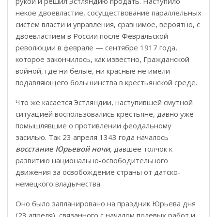
рукой и решил Эстляндию продать. Наступило
некое двоевластие, сосуществование параллельных
систем власти и управления, сравнимое, вероятно, с
двоевластием в России после Февральской
революции в феврале — сентябре 1917 года,
которое закончилось, как известно, Гражданской
войной, где ни белые, ни красные не имели
подавляющего большинства в крестьянской среде.
Что же касается Эстляндии, наступившей смутной
ситуацией воспользовались крестьяне, давно уже
помышлявшие о противлении феодальному
засилью. Так 23 апреля 1343 года началось
восстание Юрьевой ночи
, давшее толчок к
развитию национально-освободительного
движения за освобождение страны от датско-
немецкого владычества.
Оно было запланировано на праздник Юрьева дня
(23 апреля), связанного с началом полевых работ и