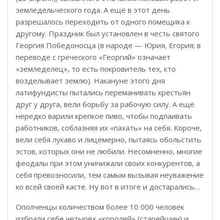
земледельческого года. А ещё в этот день
разрешалось переходить от одного помещика к
другому. Праздник был установлен в честь святого
Георгия Победоносца (в народе — Юрия, Егория; в
переводе с греческого «Георгий» означает
«земледелец», то есть покровитель тех, кто
возделывает землю). Накануне этого дня
латифундисты пытались переманивать крестьян
друг у друга, вели борьбу за рабочую силу. А ещё
нередко варили крепкое пиво, чтобы подпаивать
работников, соблазняя их «пахать» на себя. Короче,
вели себя лукаво и лицемерно, пытаясь обольстить
эстов, которых они не любили. Несомненно, многие
феодалы при этом уничижали своих конкурентов, а
себя превозносили, тем самым вызывая неуважение
ко всей своей касте. Ну вот в итоге и достарались…
Ополченцы количеством более 10 000 человек
избрали себе четырёх «королей» (старейшин) и