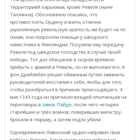
территорией Харьюмаа, кроме Ревеля (ныне
Таллинна). Обоснованно опасаясь, что
противостоять Ордену и взять отлично
укреплённую ревельскую крепость им будет не по
силам, они попросили помощи у шведского
наместника в Финляндии. Посулили ему передачу
Ревеля под шведское господство в случае своей
победы. Тот дал обещание в скором времени
прибыть с армией в Ревель, но не выполнил его. А
фон Дрейлебен решил обманным путём заманить
руководителей восстания к себе, якобы для того,
чтобы разобраться в причинах происходящего. 4
мая 1343 года он пригласил вождей ополченцев на
переговоры
в замок Пайде
, после чего четырёх
старейшин и трёх воинов, поверивших магистру,
бросили в тюрьму, а затем подло убили.
Одновременно Ливонский орден направил свои
войска к Ревелю. Там вначале стали побеждать