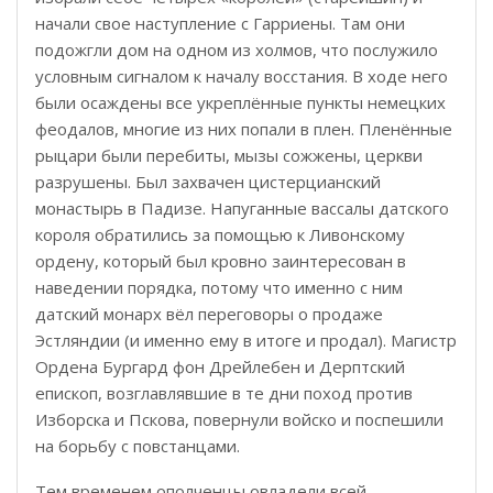
начали свое наступление с Гарриены. Там они
подожгли дом на одном из холмов, что послужило
условным сигналом к началу восстания. В ходе него
были осаждены все укреплённые пункты немецких
феодалов, многие из них попали в плен. Пленённые
рыцари были перебиты, мызы сожжены, церкви
разрушены. Был захвачен цистерцианский
монастырь в Падизе. Напуганные вассалы датского
короля обратились за помощью к Ливонскому
ордену, который был кровно заинтересован в
наведении порядка, потому что именно с ним
датский монарх вёл переговоры о продаже
Эстляндии (и именно ему в итоге и продал). Магистр
Ордена Бургард фон Дрейлебен и Дерптский
епископ, возглавлявшие в те дни поход против
Изборска и Пскова, повернули войско и поспешили
на борьбу с повстанцами.
Тем временем ополченцы овладели всей