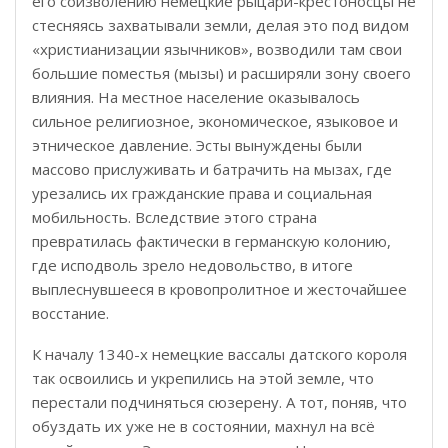
его соизволению немецкие рыцари-крестоносцы не
стесняясь захватывали земли, делая это под видом
«христианизации язычников», возводили там свои
большие поместья (мызы) и расширяли зону своего
влияния. На местное население оказывалось
сильное религиозное, экономическое, языковое и
этническое давление. Эсты вынуждены были
массово прислуживать и батрачить на мызах, где
урезались их гражданские права и социальная
мобильность. Вследствие этого страна
превратилась фактически в германскую колонию,
где исподволь зрело недовольство, в итоге
выплеснувшееся в кровопролитное и жесточайшее
восстание.
К началу 1340-х немецкие вассалы датского короля
так освоились и укрепились на этой земле, что
перестали подчиняться сюзерену. А тот, поняв, что
обуздать их уже не в состоянии, махнул на всё