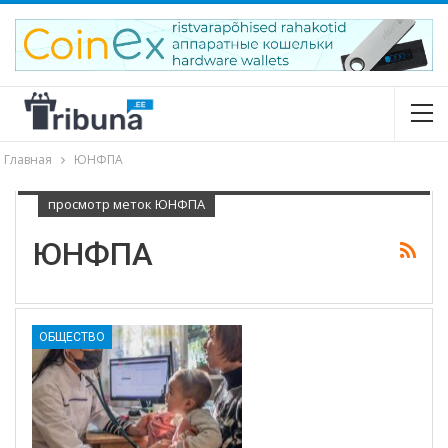
Главная
ЮНФПА
просмотр меток ЮНФПА
ЮНФПА
ОБЩЕСТВО