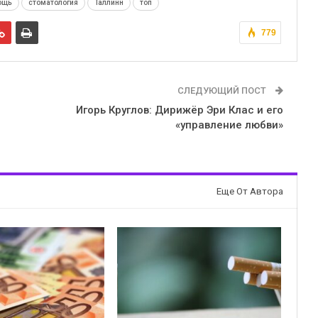
ощь
стоматология
Таллинн
топ
779
СЛЕДУЮЩИЙ ПОСТ
Игорь Круглов: Дирижёр Эри Клас и его
«управление любви»
Еще От Автора