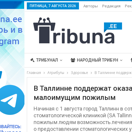
Авторы
Редакция
Рек
ПЯТНИЦА, 7 АВГУСТА 2026
ТРИБУНАЛ
НАРОДНЫЙ ТРИБУН
Главная
Атрибуты
Здоровье
В Таллинне поддерж
В Таллинне поддержат оказ
малоимущим пожилым
Начиная с 1 августа город Таллинн в с
стоматологической клиникой (SA Tallin
пожилым людям возможность лечения з
о предоставлении стоматологических у