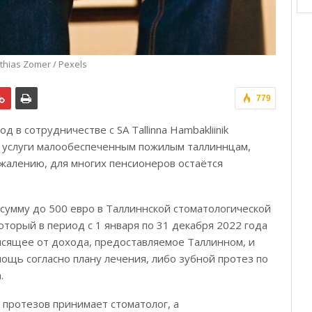
thias Zomer / Pexels
779
род в сотрудничестве с SA Tallinna Hambakliinik
е услуги малообеспеченным пожилым таллиннцам,
сожалению, для многих пенсионеров остаётся
 сумму до 500 евро в Таллиннской стоматологической
оторый в период с 1 января по 31 декабря 2022 года
висящее от дохода, предоставляемое Таллинном, и
ощь согласно плану лечения, либо зубной протез по
.
протезов принимает стоматолог, а