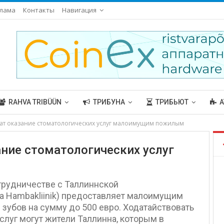
лама
Контакты
Навигация
RAHVA TRIBÜÜN
ТРИБУНА
ТРИБЬЮТ
А
ат оказание стоматологических услуг малоимущим пожилым
ание стоматологических услуг
отрудничестве с Таллиннской
na Hambakliinik) предоставляет малоимущим
убов на сумму до 500 евро. Ходатайствовать
слуг могут жители Таллинна, которым в