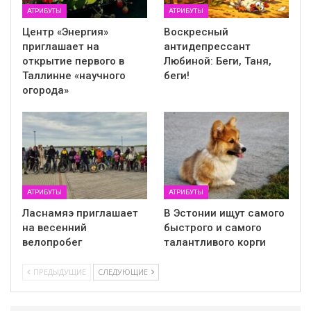
АТРИБУТЫ
АТРИБУТЫ
Центр «Энергия»
Воскресный
приглашает на
антидепрессант
открытие первого в
Любиной: Беги, Таня,
Таллинне «научного
беги!
огорода»
АТРИБУТЫ
АТРИБУТЫ
Ласнамяэ приглашает
В Эстонии ищут самого
на весенний
быстрого и самого
велопробег
талантливого корги
ПРЕДЫДУЩИЕ
СЛЕДУЮЩИЕ