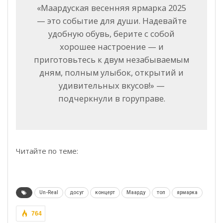
«Маардуская весенняя ярмарка 2025
— это событие для души. Надевайте
удобную обувь, берите с собой
хорошее настроение — и
приготовьтесь к двум незабываемым
дням, полным улыбок, открытий и
удивительных вкусов!» —
подчеркнули в горуправе.
Читайте по теме:
Un-Real
досуг
концерт
Маарду
топ
ярмарка
764