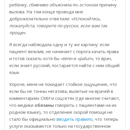
ребёнку, сбивчиво объясняла по-эстонски причину
вызова. На том конце провода мне
доброжелательно ответили:
«Успокойтесь,
пожалуйста, говорите по-русски, если вам так
проще»
.
Я всегда наблюдала одну и ту же картину: если
пациент вежлив, не начинает с порога качать права
и готов сказать хотя бы
«tere»
и
«palun»
, то врач,
если знает русский, постарается найти с ним общий
язык.
Короче, меня не покидает стойкое ощущение, что
если бы не тонны негатива, вылитые на врачей в
комментариях СМИ и соцсетях (где многие считают,
что медики
обязаны
говорить с пациентами на их
родном языке), то отделение скорой помощи не
стало бы официально
вводить правило
, что теперь
услуги оказываются только на государственном