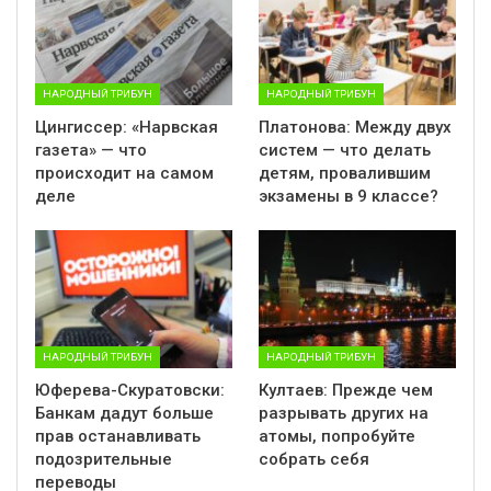
НАРОДНЫЙ ТРИБУН
НАРОДНЫЙ ТРИБУН
Цингиссер: «Нарвская
Платонова: Между двух
газета» — что
систем — что делать
происходит на самом
детям, провалившим
деле
экзамены в 9 классе?
НАРОДНЫЙ ТРИБУН
НАРОДНЫЙ ТРИБУН
Юферева-Скуратовски:
Култаев: Прежде чем
Банкам дадут больше
разрывать других на
прав останавливать
атомы, попробуйте
подозрительные
собрать себя
переводы