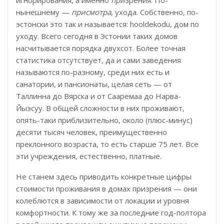
игнорирования, а именно
при
зрения. По-
нынешнему —
присмотра
, ухода. Собственно, по-
эстонски это так и называется: hooldekodu, дом по
уходу. Всего сегодня в Эстонии таких домов
насчитывается порядка двухсот. Более точная
статистика отсутствует, да и сами заведения
называются по-разному, среди них есть и
санатории, и пансионаты, целая сеть — от
Таллинна до Вярска и от Сааремаа до Нарва-
Йыэсуу. В общей сложности в них проживают,
опять-таки приблизительно, около (плюс-минус)
десяти тысяч человек, преимущественно
преклонного возраста, то есть старше 75 лет. Все
эти учреждения, естественно, платные.
Не станем здесь приводить конкретные цифры
стоимости проживания в домах призрения — они
колеблются в зависимости от локации и уровня
комфортности. К тому же за последние год-полтора