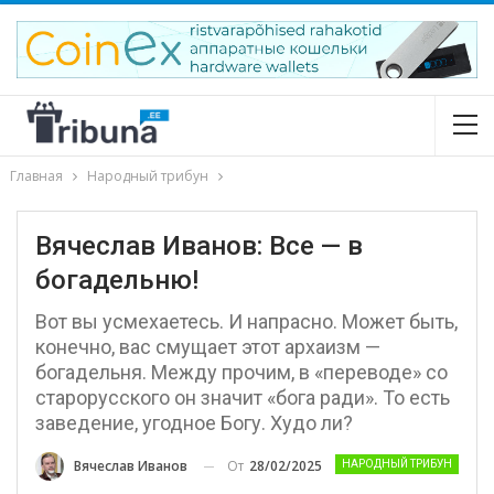
Главная
Народный трибун
Вячеслав Иванов: Все — в
богадельню!
Вот вы усмехаетесь. И напрасно. Может быть,
конечно, вас смущает этот архаизм —
богадельня. Между прочим, в «переводе» со
старорусского он значит «бога ради». То есть
заведение, угодное Богу. Худо ли?
От
28/02/2025
Вячеслав Иванов
НАРОДНЫЙ ТРИБУН