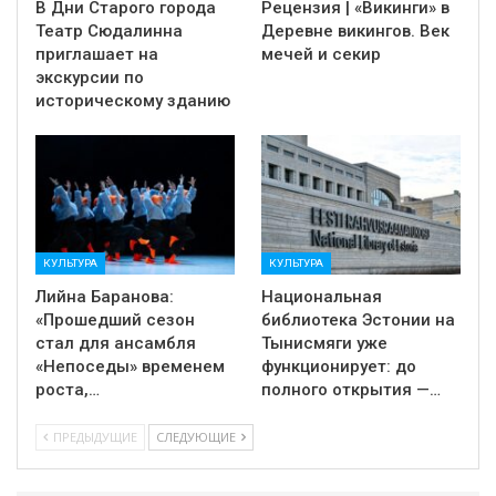
В Дни Старого города
Рецензия | «Викинги» в
Театр Сюдалинна
Деревне викингов. Век
приглашает на
мечей и секир
экскурсии по
историческому зданию
КУЛЬТУРА
КУЛЬТУРА
Лийна Баранова:
Национальная
«Прошедший сезон
библиотека Эстонии на
стал для ансамбля
Тынисмяги уже
«Непоседы» временем
функционирует: до
роста,…
полного открытия —…
ПРЕДЫДУЩИЕ
СЛЕДУЮЩИЕ