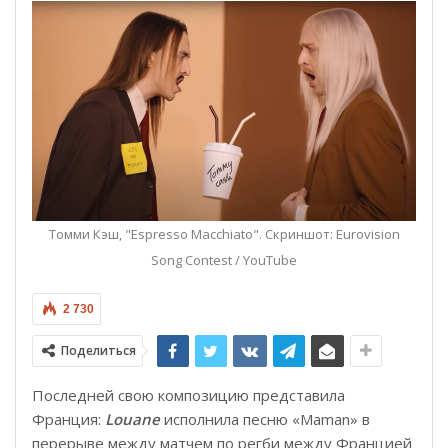
Томми Кэш, "Espresso Macchiato". Скриншот: Eurovision
Song Contest / YouTube
2 730
Поделиться
Последней свою композицию представила
Франция:
Louane
исполнила песню «Maman» в
перерыве между матчем по регби между Францией