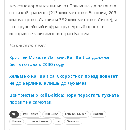
железнодорожная линия от Таллинна до литовско-
польской границы (213 километров в Эстонии, 265
километров в Латвии и 392 километров в Литве), и
это крупнейший инфраструктурный проект в
истории независимости стран Балтии.
Читайте по теме:
Кристен Михал в Латвии: Rail Baltica должна
быть готова к 2030 году
Хельме о Rail Baltica: Скоростной поезд довезёт
не до Берлина, а лишь до Лухамаа
Центристы o Rail Baltica: Пора перестать пускать
проект на самотёк
Rail Baltica
Вильнюс
Кристен Михал
Латвия
Литва
страны Балтии
топ
Эстония