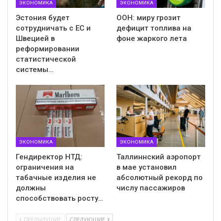
ЭКОНОМИКА
ЭКОНОМИКА
Эстония будет
ООН: миру грозит
сотрудничать с ЕС и
дефицит топлива на
Швецией в
фоне жаркого лета
реформировании
статистической
системы…
ЭКОНОМИКА
ЭКОНОМИКА
Гендиректор НТД:
Таллиннский аэропорт
ограничения на
в мае установил
табачные изделия не
абсолютный рекорд по
должны
числу пассажиров
способствовать росту…
ПРЕДЫДУЩИЕ
СЛЕДУЮЩИЕ