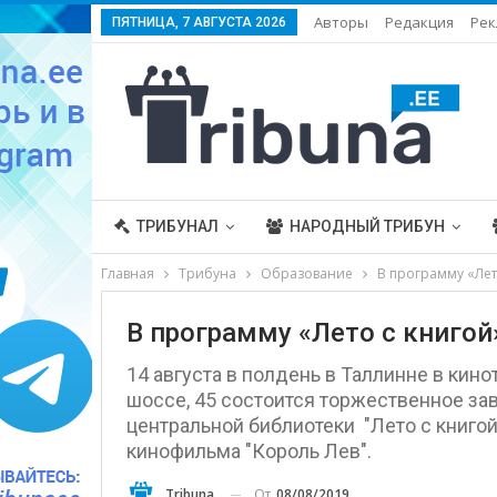
Авторы
Редакция
Рек
ПЯТНИЦА, 7 АВГУСТА 2026
ТРИБУНАЛ
НАРОДНЫЙ ТРИБУН
Главная
Трибуна
Образование
В программу «Лет
В программу «Лето с книго
14 августа в полдень в Таллинне в кин
шоссе, 45 состоится торжественное з
центральной библиотеки "Лето с книго
кинофильма "Король Лев".
От
08/08/2019
Tribuna