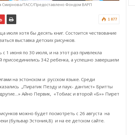
ра Смирнова/ТАСС/Предоставлено Фондом ВАРП
1 877
а июля хотя бы десять книг. Состоится чествование
аться выставка детских рисунков.
с 1 июня по 30 июля, и на этот раз привлекла
ей присоединились 342 ребенка, а успешно завершили
гами на эстонском и русском языке. Среди
казались „Пиратик Пеэду и паук- дантист» Бритты
 другие…» Айно Первик, «Тобиас и второй «Б»» Пирет
исунков можно будет посмотреть с 26 августа на
ки (бульвар Эстония,8) и на ее детском сайте.