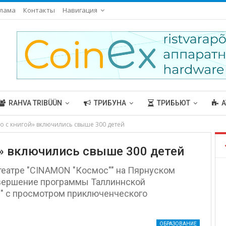
лама
Контакты
Навигация
RAHVA TRIBÜÜN
ТРИБУНА
ТРИБЬЮТ
А
о с книгой» включились свыше 300 детей
й» включились свыше 300 детей
отеатре "CINAMON "Космос"" на Пярнуском
авершение программы Таллиннской
й" с просмотром приключенческого
ОБРАЗОВАНИЕ