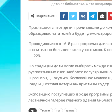
Детская библиотека. Фото Владими
Поделиться
Приглашаются все дети, прочитавшие до конц
образцовых читателей и будет демонстриров
Проводившаяся в 16-й раз программа длилась 
значительно большее число участников. К н
— 223.
По традиции дети могли выбирать между кни
русскоязычных книг наиболее полулярными о
Юргенсон, „Сосулька, беспокойное молоко и
Рауд и „Веселая Катарина» Кристины Рудер.
Экспозицию поступивших в ходе программы р
лестничной галерее главного здания библиоте
Таллинн
топ
школа