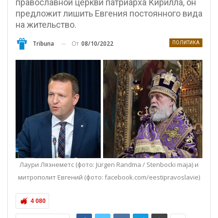
православной церкви патриарха Кирилла, он
предложит лишить Евгения постоянного вида
на жительство.
От
08/10/2022
Tribuna
ПОЛИТИКА
Лаури Ляэнеметс (фото: Jürgen Randma / Stenbocki maja) и
митрополит Евгений (фото: facebook.com/eestipravoslavie)
4 080