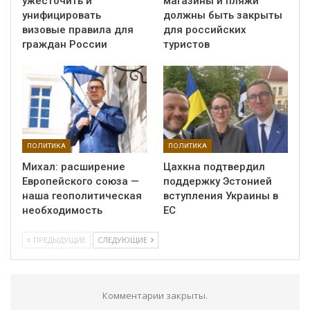
ужесточить и
магазины и пляжи
унифицировать
должны быть закрыты
визовые правила для
для российских
граждан России
туристов
ПОЛИТИКА
ПОЛИТИКА
Михал: расширение
Цахкна подтвердил
Европейского союза —
поддержку Эстонией
наша геополитическая
вступления Украины в
необходимость
ЕС
ПРЕДЫДУЩИЕ
СЛЕДУЮЩИЕ
Комментарии закрыты.