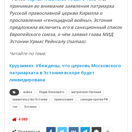
принимая во внимание заявления патриарха
Русской православной церкви Кирилла о
прославлении «геноцидной войны», Эстония
предложила включить его в санкционный список
Европейского союза, о чём заявил глава МИД
Эстонии Урмас Рейнсалу (Isamaa).
Читайте по теме:
Круузимяэ: Убеждены, что церковь Московского
патриархата в Эстонии вскоре будет
ликвидирована
война
Лаури Ляэнеметс
митрополит Евгений
правительство Эстонии
православие
санкции против РФ
топ
Эстония
4 080
Поделиться