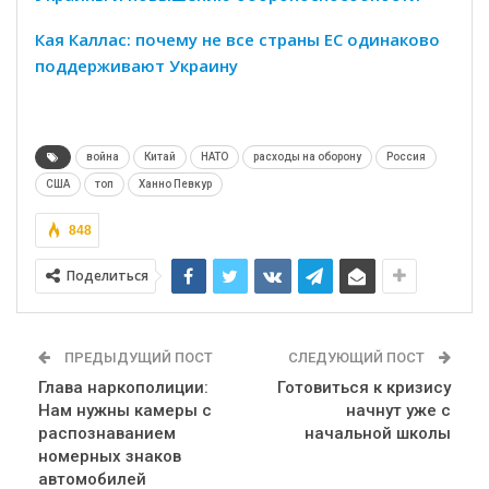
Кая Каллас: почему не все страны ЕС одинаково
поддерживают Украину
война
Китай
НАТО
расходы на оборону
Россия
США
топ
Ханно Певкур
848
Поделиться
ПРЕДЫДУЩИЙ ПОСТ
СЛЕДУЮЩИЙ ПОСТ
Глава наркополиции:
Готовиться к кризису
Нам нужны камеры с
начнут уже с
распознаванием
начальной школы
номерных знаков
автомобилей