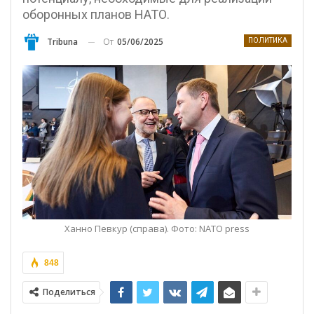
оборонных планов НАТО.
От
05/06/2025
Tribuna
ПОЛИТИКА
Ханно Певкур (справа). Фото: NATO press
848
Поделиться