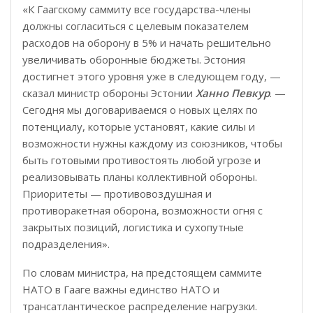
«К Гаагскому саммиту все государства-члены
должны согласиться с целевым показателем
расходов на оборону в 5% и начать решительно
увеличивать оборонные бюджеты. Эстония
достигнет этого уровня уже в следующем году, —
сказал министр обороны Эстонии
Ханно Певкур
. —
Сегодня мы договариваемся о новых целях по
потенциалу, которые установят, какие силы и
возможности нужны каждому из союзников, чтобы
быть готовыми противостоять любой угрозе и
реализовывать планы коллективной обороны.
Приоритеты — противовоздушная и
противоракетная оборона, возможности огня с
закр
ы
тых поз
и
ций, логистика и сухопутные
подразделения».
По словам министра, на предстоящем саммите
НАТО в Гааге важны единство НАТО и
трансатлантическое распределение нагрузки.