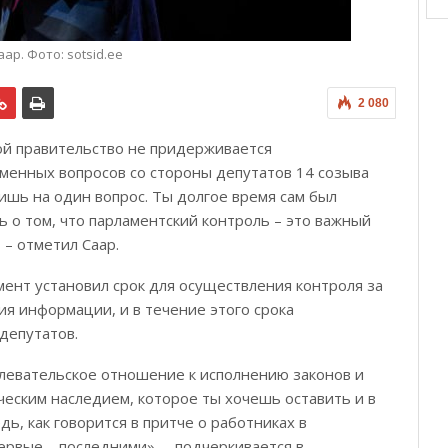
ар. Фото: sotsid.ee
2 080
ой правительство не придерживается
ьменных вопросов со стороны депутатов 14 созыва
ишь на один вопрос. Ты долгое время сам был
 о том, что парламентский контроль – это важный
– отметил Саар.
мент установил срок для осуществления контроля за
я информации, и в течение этого срока
депутатов.
плевательское отношение к исполнению законов и
ческим наследием, которое ты хочешь оставить и в
ь, как говорится в притче о работниках в
ервые – последними», – подчеркивается в