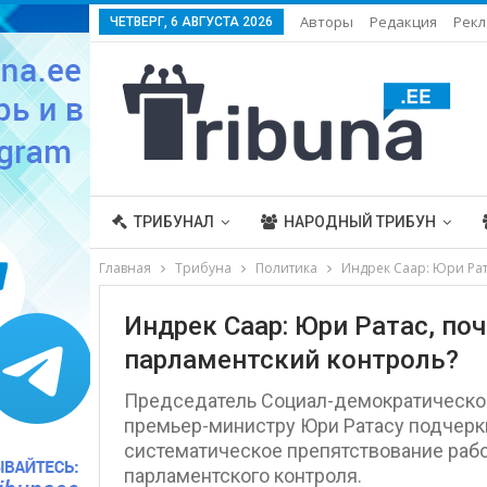
Авторы
Редакция
Рекл
ЧЕТВЕРГ, 6 АВГУСТА 2026
ТРИБУНАЛ
НАРОДНЫЙ ТРИБУН
Главная
Трибуна
Политика
Индрек Саар: Юри Рат
Индрек Саар: Юри Ратас, по
парламентский контроль?
Председатель Социал-демократической
премьер-министру Юри Ратасу подчеркив
систематическое препятствование раб
парламентского контроля.