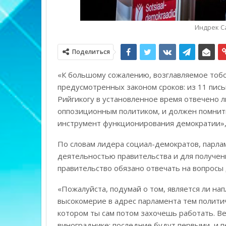
Индрек Са
Поделиться
«К большому сожалению, возглавляемое тоб
предусмотренных законом сроков: из 11 пис
Рийгикогу в установленное время отвечено л
оппозиционным политиком, и должен помнить
инструмент функционирования демократии», 
По словам лидера социал-демократов, парла
деятельностью правительства и для получени
правительство обязано отвечать на вопросы 
«Пожалуйста, подумай о том, является ли на
высокомерие в адрес парламента тем полити
котором ты сам потом захочешь работать. Вед
винограднике: последние будут первыми, и п