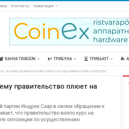
ама
Контакты
Навигация
RAHVA TRIBÜÜN
ТРИБУНА
ТРИБЬЮТ
А
ас, почему правительство плюет на парламентский контроль?
чему правительство плюет на
 партии Индрек Саар в своем обращении к
ает, что правительство взяло курс на
оте оппозиции по осуществлению