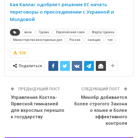
Кая Каллас одобряет решение ЕС начать
переговоры о присоединении с Украиной и
Молдовой
виза
Грузия
Европейский союз
Маргус Цахкна
Министерство иностранных дел
Россия
санкции
топ
539
Поделиться
ПРЕДЫДУЩИЙ ПОСТ
СЛЕДУЮЩИЙ ПОСТ
Управление Кохтла-
Минобр добивается
Ярвеской гимназией
более строгого Закона
для взрослых перешло
о языке и более
к государству
эффективного
контроля