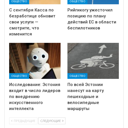
ОБЩЕСТВО
ОБЩЕСТВО
С сентября Касса по
Рийгикогу ужесточил
безработице обновит
позицию по плану
свои услуги —
действий ЕС в области
смотрите, что
беспилотников
изменится
ОБЩЕСТВО
ОБЩЕСТВО
Исследование: Эстония
По всей Эстонии
входит в число лидеров
нанесут на карту
по внедрению
пешеходные и
искусственного
велосипедные
интеллекта
маршруты
ПРЕДЫДУЩИЕ
СЛЕДУЮЩИЕ