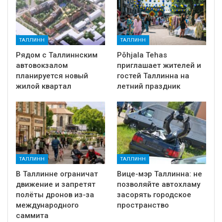
ТАЛЛИНН
ТАЛЛИНН
Рядом с Таллиннским
Põhjala Tehas
автовокзалом
приглашает жителей и
планируется новый
гостей Таллинна на
жилой квартал
летний праздник
ТАЛЛИНН
ТАЛЛИНН
В Таллинне ограничат
Вице-мэр Таллинна: не
движение и запретят
позволяйте автохламу
полёты дронов из-за
засорять городское
международного
пространство
саммита