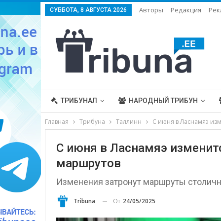
Авторы
Редакция
Рек
СУББОТА, 8 АВГУСТА 2026
ТРИБУНАЛ
НАРОДНЫЙ ТРИБУН
Главная
Трибуна
Таллинн
С июня в Ласнамяэ из
С июня в Ласнамяэ изменит
маршрутов
Изменения затронут маршруты столичны
От
24/05/2025
Tribuna