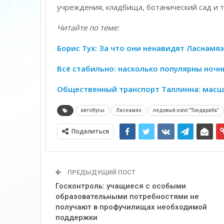
учреждения, кладбища, ботанический сад и 
Читайте по теме:
Борис Тух: За что они ненавидят Ласнамяэ
Всё стабильно: насколько популярны ноч
Общественный транспорт Таллинна: масш
автобусы
Ласнамяэ
ледовый холл "Тондираба"
Поделиться
ПРЕДЫДУЩИЙ ПОСТ
Госконтроль: учащиеся с особыми
образовательными потребностями не
получают в профучилищах необходимой
поддержки