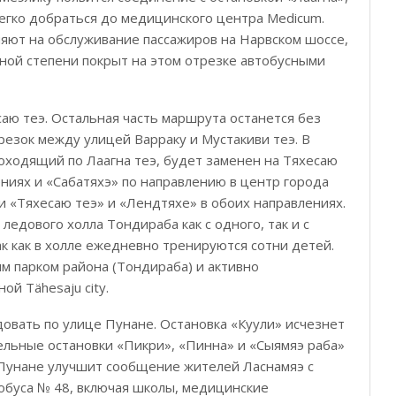
легко добраться до медицинского центра Medicum.
яют на обслуживание пассажиров на Нарвском шоссе,
ной степени покрыт на этом отрезке автобусными
аю теэ. Остальная часть маршрута останется без
езок между улицей Варраку и Мустакиви теэ. В
оходящий по Лаагна теэ, будет заменен на Тяхесаю
ениях и «Сабатяхэ» по направлению в центр города
и «Тяхесаю теэ» и «Лендтяхе» в обоих направлениях.
едового холла Тондираба как с одного, так и с
ак как в холле ежедневно тренируются сотни детей.
 парком района (Тондираба) и активно
й Tähesaju city.
овать по улице Пунане. Остановка «Куули» исчезнет
ельные остановки «Пикри», «Пинна» и «Сыямяэ раба»
 Пунане улучшит сообщение жителей Ласнамяэ с
обуса № 48, включая школы, медицинские