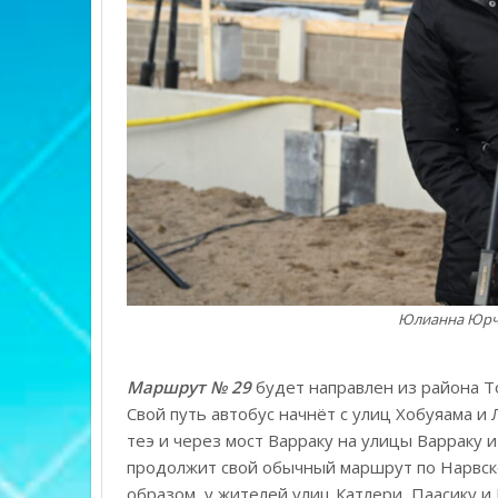
Юлианна Юрче
Маршрут № 29
будет направлен из района То
Свой путь автобус начнёт с улиц Хобуяама и 
теэ и через мост Варраку на улицы Варраку и
продолжит свой обычный маршрут по Нарвско
образом, у жителей улиц Катлери, Паасику и