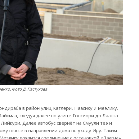
нко. Фото Д. Пастухова
ндираба в район улиц Катлери, Паасику и Меэлику.
Лайкмаа, следуя далее по улице Гонсиори до Лаагна
 Лийкури. Далее автобус свернёт на Смуули теэ и
му шоссе в направлении дома по уходу Иру. Таким
 Меэлику появится соединение с остановкой «Лаагна»,