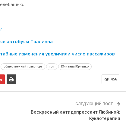
телебашню.
?
ные автобусы Таллинна
табные изменения увеличили число пассажиров
общественный транспорт
топ
Юлианна Юрченко
456
СЛЕДУЮЩИЙ ПОСТ
Воскресный антидепрессант Любиной:
Куклотерапия