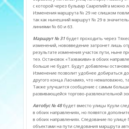
с которой через бульвар Саарепийга можно 
Изменения маршрута № 29 не слишком повли
так как нынешний маршрут № 29 в значитель
линиями № 60 и 63.
Маршрут № 31
будет проходить через Тяхес
изменений, нововведение затронет лишь отр
результате изменения участок пути, ныне пр
теэ. Остановок «Таэвакиви» в обоих направл
больше не будет. Будут добавлены остановк
Изменение позволит удобнее добираться до л
другого конца Ласнамяэ, что немаловажно, т
Также улучшится сообщение с самым большим
развивающейся торгово-развлекательной зоно
Автобус № 48
будет вместо улицы Куули след
в обоих направлениях, но появятся дополнит
в обоих направлениях. Следование по улице
объектами на пути следования маршрута авт