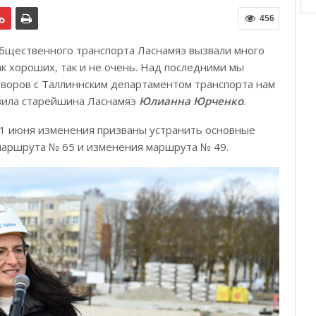
456
щественного транспорта Ласнамяэ вызвали много
к хороших, так и не очень. Над последними мы
оворов с Таллиннским департаментом транспорта нам
явила старейшина Ласнамяэ
Юлианна Юрченко
.
 1 июня изменения призваны устранить основные
маршрута № 65 и изменения маршрута № 49.