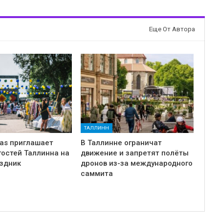
Еще От Автора
ТАЛЛИНН
has приглашает
В Таллинне ограничат
гостей Таллинна на
движение и запретят полёты
аздник
дронов из-за международного
саммита