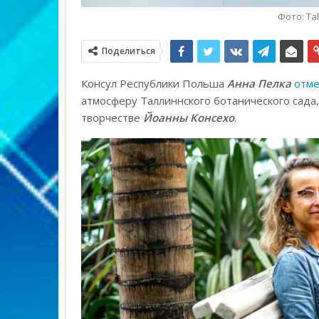
Фото: Ta
Поделиться
Консул Республики Польша
Анна Пелка
отме
атмосферу Таллиннского ботанического сада,
творчестве
Йоанны Консехо
.