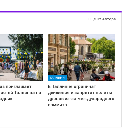
Еще От Автора
ТАЛЛИНН
has приглашает
В Таллинне ограничат
гостей Таллинна на
движение и запретят полёты
аздник
дронов из-за международного
саммита