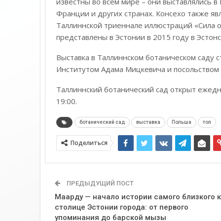
известны во всём мире – они выставлялись в
Франции и других странах. Консехо также яв
Таллиннской триеннале иллюстраций «Сила о
представлены в Эстонии в 2015 году в Эстон
Выставка в Таллиннском ботаническом саду с
Институтом Адама Мицкевича и посольством 
Таллиннский ботанический сад открыт ежедне
19:00.
ботанический сад
выставка
Польша
топ
Поделиться
ПРЕДЫДУЩИЙ ПОСТ
Маарду — начало истории самого близкого к
столице Эстонии города: от первого
упоминания до барской мызы