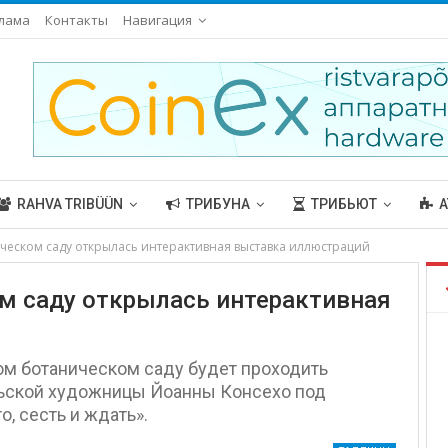
лама
Контакты
Навигация
RAHVA TRIBÜÜN
ТРИБУНА
ТРИБЬЮТ
А
ческом саду открылась интерактивная выставка иллюстраций
м саду открылась интерактивная
ком ботаническом саду будет проходить
льской художницы Йоанны Консехо под
, сесть и ждать».