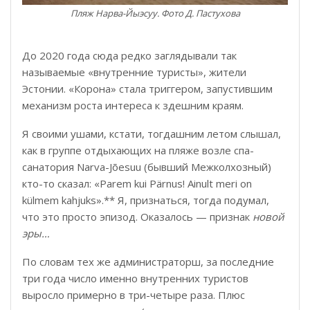
Пляж Нарва-Йыэсуу. Фото Д. Пастухова
До 2020 года сюда редко заглядывали так
называемые «внутренние туристы», жители
Эстонии. «Корона» стала триггером, запустившим
механизм роста интереса к здешним краям.
Я своими ушами, кстати, тогдашним летом слышал,
как в группе отдыхающих на пляже возле спа-
санатория Narva-Jõesuu (бывший Межколхозный)
кто-то сказал: «Parem kui Pärnus! Ainult meri on
külmem kahjuks».** Я, признаться, тогда подумал,
что это просто эпизод. Оказалось — признак
новой
эры…
По словам тех же администраторш, за последние
три года число именно внутренних туристов
выросло примерно в три-четыре раза. Плюс