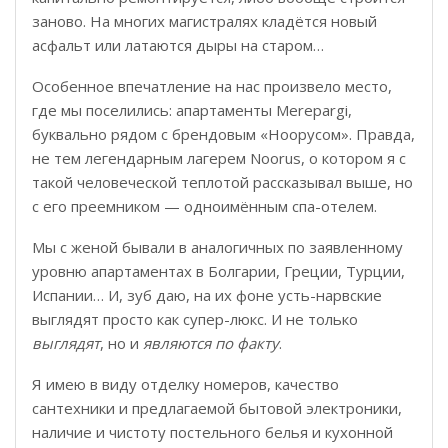
заново. На многих магистралях кладётся новый
асфальт или латаются дыры на старом…
Особенное впечатление на нас произвело место,
где мы поселились: апартаменты Merepargi,
буквально рядом с брендовым «Ноорусом». Правда,
не тем легендарным лагерем Noorus, о котором я с
такой человеческой теплотой рассказывал выше, но
с его преемником — одноимённым спа-отелем.
Мы с женой бывали в аналогичных по заявленному
уровню апартаментах в Болгарии, Греции, Турции,
Испании… И, зуб даю, на их фоне усть-нарвские
выглядят просто как супер-люкс. И не только
выглядят
, но и
являются по факту
.
Я имею в виду отделку номеров, качество
сантехники и предлагаемой бытовой электроники,
наличие и чистоту постельного белья и кухонной