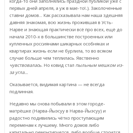
когда-то они заполнялись праздной публикой уже с
первых дней апреля, а уж в мае-то!..). Заколоченные
ставни домов… Как рассказывала нам наша здешняя
давняя знакомая, всю жизнь прожившая в Усть-
Нарве и знающая практически всё про всех, ещё до
начала 2010-х в большинстве построенных или
купленных россиянами шикарных особняках и
квартирах жизнь если не бурлила, то во всяком
случае больше чем теплилась. Явственно
чувствовалас
ь. Но ковид стал
пыльным мешком из-
за угла…
Оказывается, видимая картина — не всегда
подлинная.
Недавно мы снова побывали в этом городе-
матрёшке (Нарва-Йыэсуу в Нарва-Йыэсуу) и
радостно подивились чётко проступающим
переменам к лучшему. Много домов либо
капитально ремонтируется, либо вообще строится