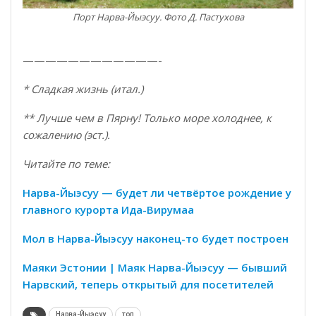
Порт Нарва-Йыэсуу. Фото Д. Пастухова
————————————-
* Сладкая жизнь (итал.)
** Лучше чем в Пярну! Только море холоднее, к
сожалению (эст.).
Читайте по теме:
Нарва-Йыэсуу — будет ли четвёртое рождение у
главного курорта Ида-Вирумаа
Мол в Нарва-Йыэсуу наконец-то будет построен
Маяки Эстонии | Маяк Нарва-Йыэсуу — бывший
Нарвский, теперь открытый для посетителей
Нарва-Йыэсуу
топ