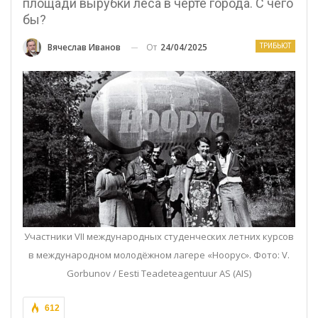
площади вырубки леса в черте города. С чего
бы?
От
24/04/2025
Вячеслав Иванов
ТРИБЬЮТ
Участники VII международных студенческих летних курсов
в международном молодёжном лагере «Ноорус». Фото: V.
Gorbunov / Eesti Teadeteagentuur AS (AIS)
612