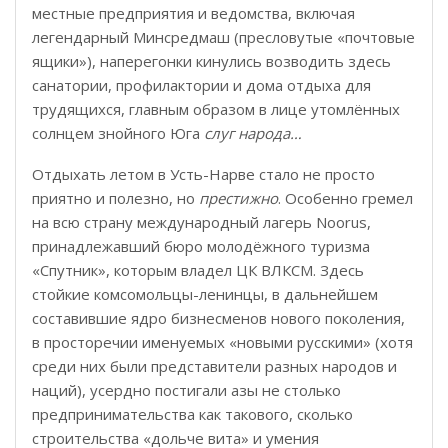
местные предприятия и ведомства, включая
легендарный Минсредмаш (пресловутые «почтовые
ящики»), наперегонки кинулись возводить здесь
санатории, профилактории и дома отдыха для
трудящихся, главным образом в лице утомлённых
солнцем знойного Юга
слуг народа…
Отдыхать летом в Усть-Нарве стало не просто
приятно и полезно, но
престижно
. Особенно гремел
на всю страну международный лагерь Noorus,
принадлежавший бюро молодёжного туризма
«Спутник», которым владел ЦК ВЛКСМ. Здесь
стойкие комсомольцы-ленинцы, в дальнейшем
составившие ядро бизнесменов нового поколения,
в просторечии именуемых «новыми русскими» (хотя
среди них были представители разных народов и
наций), усердно постигали азы не столько
предпринимательства как такового, сколько
строительства «дольче вита» и умения