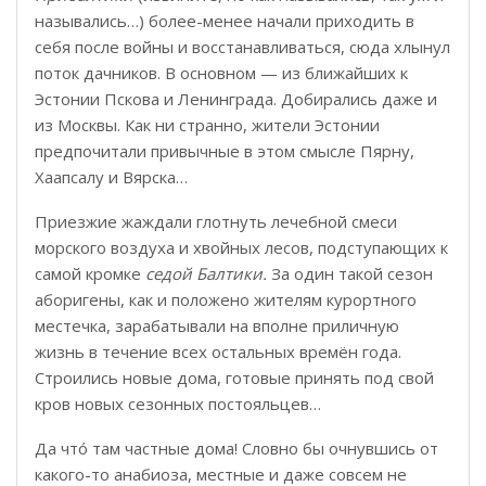
назывались…) более-менее начали приходить в
себя после войны и восстанавливаться, сюда хлынул
поток дачников. В основном — из ближайших к
Эстонии Пскова и Ленинграда. Добирались даже и
из Москвы. Как ни странно, жители Эстонии
предпочитали привычные в этом смысле Пярну,
Хаапсалу и Вярска…
Приезжие жаждали глотнуть лечебной смеси
морского воздуха и хвойных лесов, подступающих к
самой кромке
седой Балтики.
За один такой сезон
аборигены, как и положено жителям курортного
местечка, зарабатывали на вполне приличную
жизнь в течение всех остальных времён года.
Строились новые дома, готовые принять под свой
кров новых сезонных постояльцев…
Да чтó там частные дома! Словно бы очнувшись от
какого-то анабиоза, местные и даже совсем не