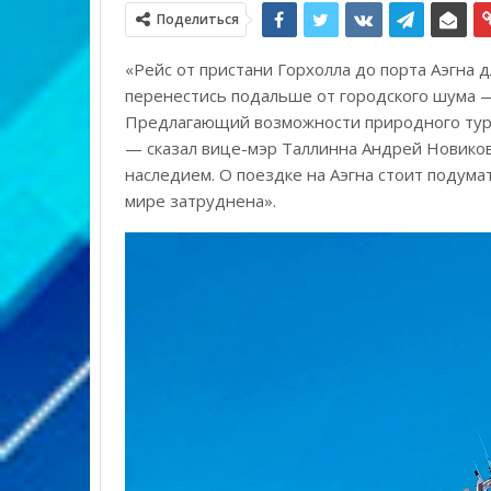
Поделиться
«Рейс от пристани Горхолла до порта Аэгна д
перенестись подальше от городского шума —
Предлагающий возможности природного тури
— сказал вице-мэр Таллинна Андрей Новиков
наследием. О поездке на Аэгна стоит подумат
мире затруднена».