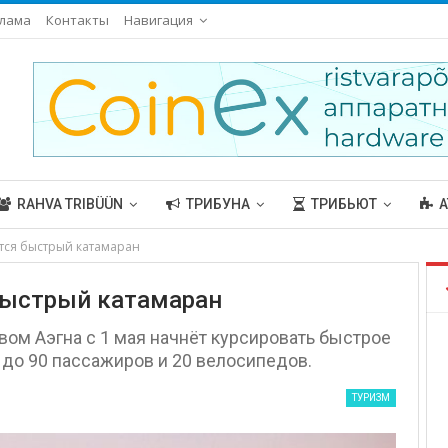
лама
Контакты
Навигация
RAHVA TRIBÜÜN
ТРИБУНА
ТРИБЬЮТ
А
ится быстрый катамаран
 быстрый катамаран
ом Аэгна с 1 мая начнёт курсировать быстрое
до 90 пассажиров и 20 велосипедов.
ТУРИЗМ