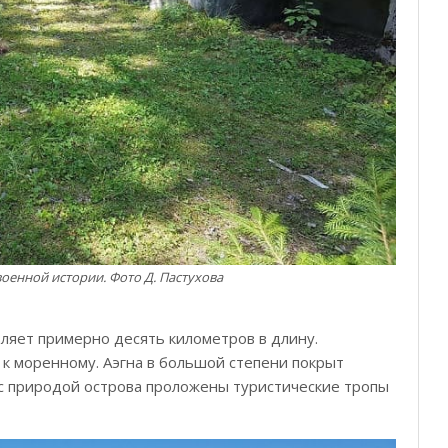
военной истории. Фото Д. Пастухова
ляет примерно десять километров в длину.
 к моренному. Аэгна в большой степени покрыт
 с природой острова проложены туристические тропы