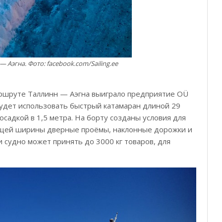
 Аэгна. Фото: facebook.com/Sailing.ee
аршруте Таллинн — Аэгна выиграло предприятие OÜ
будет использовать быстрый катамаран длиной 29
осадкой в 1,5 метра. На борту созданы условия для
щей ширины дверные проёмы, наклонные дорожки и
 судно может принять до 3000 кг товаров, для