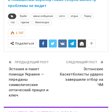
проблемы не видит
NyxAir
авиасообщение
лето
отдых
Пярну
топ
туризм
Финляндия
1 747
Поделиться
ПРЕДЫДУЩИЙ ПОСТ
СЛЕДУЮЩИЙ ПОСТ
Эстония и пакет
Эстонские
помощи Украине —
баскетболисты ударно
переданы
завершили отбор на
символические
ЧМ
оптический прицел и
ключ