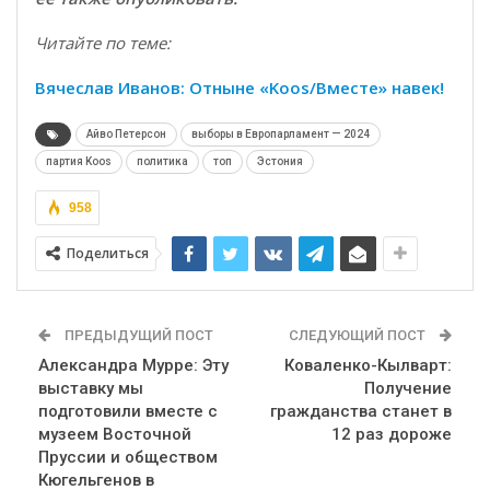
Читайте по теме:
Вячеслав Иванов: Отныне «Koos/Вместе» навек!
Айво Петерсон
выборы в Европарламент — 2024
партия Koos
политика
топ
Эстония
958
Поделиться
ПРЕДЫДУЩИЙ ПОСТ
СЛЕДУЮЩИЙ ПОСТ
Александра Мурре: Эту
Коваленко-Кылварт:
выставку мы
Получение
подготовили вместе с
гражданства станет в
музеем Восточной
12 раз дороже
Пруссии и обществом
Кюгельгенов в