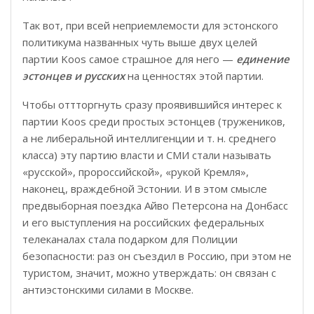
Так вот, при всей неприемлемости для эстонского
политикума названных чуть выше двух целей
партии Koos самое страшное для него —
единение
эстонцев и русских
на ценностях этой партии.
Чтобы оттторгнуть сразу проявившийся интерес к
партии Koos среди простых эстонцев (тружеников,
а не либеральной интеллигенции и т. н. среднего
класса) эту партию власти и СМИ стали называть
«русской», пророссийской», «рукой Кремля»,
наконец, враждебной Эстонии. И в этом смысле
предвыборная поездка Айво Петерсона на Донбасс
и его выступления на российских федеральных
телеканалах стала подарком для Полиции
безопасности: раз он съездил в Россию, при этом не
туристом, значит, можно утверждать: он связан с
антиэстонскими силами в Москве.