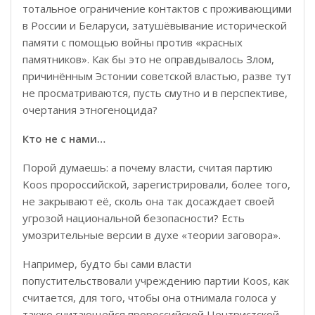
тотальное ограничение контактов с проживающими
в России и Беларуси, затушёвывание исторической
памяти с помощью войны против «красных
памятников». Как бы это не оправдывалось Злом,
причинённым Эстонии советской властью, разве тут
не просматриваются, пусть смутно и в перспективе,
очертания этногеноцида?
Кто не с нами…
Порой думаешь: а почему власти, считая партию
Koos пророссийской, зарегистрировали, более того,
не закрывают её, сколь она так досаждает своей
угрозой национальной безопасности? Есть
умозрительные версии в духе «теории заговора».
Например, будто бы сами власти
попустительствовали учреждению партии Koos, как
считается, для того, чтобы она отнимала голоса у
также считающейся пророссийской Центристской