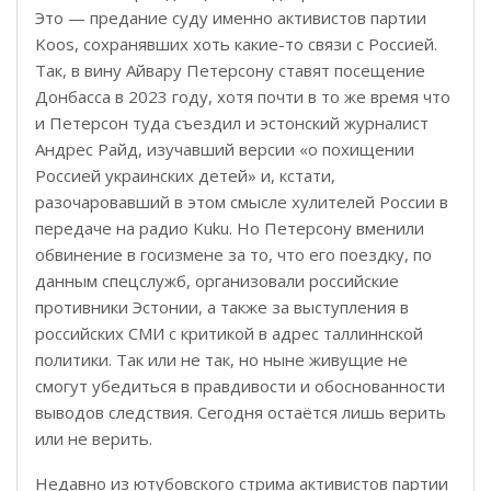
Это — предание суду именно активистов партии
Koos, сохранявших хоть какие-то связи с Россией.
Так, в вину Айвару Петерсону ставят посещение
Донбасса в 2023 году, хотя почти в то же время что
и Петерсон туда съездил и эстонский журналист
Андрес Райд, изучавший версии «о похищении
Россией украинских детей» и, кстати,
разочаровавший в этом смысле хулителей России в
передаче на радио Kuku. Но Петерсону вменили
обвинение в госизмене за то, что его поездку, по
данным спецслужб, организовали российские
противники Эстонии, а также за выступления в
российских СМИ с критикой в адрес таллиннской
политики. Так или не так, но ныне живущие не
смогут убедиться в правдивости и обоснованности
выводов следствия. Сегодня остаётся лишь верить
или не верить.
Недавно из ютубовского стрима активистов партии