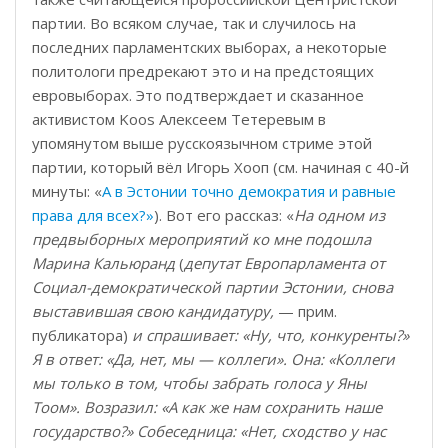
партии. Во всяком случае, так и случилось на
последних парламентских выборах, а некоторые
политологи предрекают это и на предстоящих
евровыборах. Это подтверждает и сказанное
активистом Koos Алексеем Тетеревым в
упомянутом выше русскоязычном стриме этой
партии, который вёл Игорь Хооп (см. начиная с 40-й
минуты: «
А в Эстонии точно демократия и равные
права для всех?»
). Вот его рассказ: «
На одном из
предвыборных мероприятий ко мне подошла
Марина Кальюранд
(
депутат Европарламента от
Социал-демократической партии Эстонии, снова
выставившая свою кандидатуру,
— прим.
публикатора)
и спрашивает: «Ну, что, конкуренты?»
Я в ответ: «Да, нет, мы — коллеги». Она: «Коллеги
мы только в том, чтобы забрать голоса у Яны
Тоом». Возразил: «А как же нам сохранить наше
государство?» Собеседница: «Нет, сходство у нас