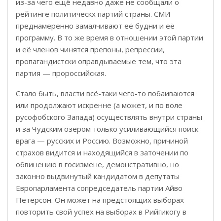
из-за чего ещё недавно даже не сообщали о
рейтинге политическх партий страны. СМИ
преднамеренно замалчивают её будни и её
программу. В то же время в отношении этой партии
и её членов чинятся препоны, репрессии,
пропагандистски оправдываемые тем, что эта
партия — пророссийская.
Стало быть, власти всё-таки чего-то побаиваются
или продолжают искренне (а может, и по воле
русофобского Запада) осуществлять внутри страны
и за Чудским озером только усиливающийся поиск
врага — русских и Россию. Возможно, причиной
страхов видится и находящийся в заточении по
обвинению в госизмене, демонстративно, но
законно выдвинутый кандидатом в депутаты
Европарламента сопредседатель партии Айво
Петерсон. Он может на предстоящих выборах
повторить свой успех на выборах в Рийгикогу в