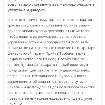
всего, за
мир с соседями
и за
межнациональные
уважение и доверие
.
И это не в пример тому, как Центристская партия
красивыми словами и призывами об интеграции
привораживала русских/русскоязычных жителей,
чтобы лишить их возможности участвовать в
управлении эстонским государством (вспомним
знаменитое на этот счёт откровение генсекретаря
Центристской партии Прийта Тообала, также
недавно бежавшего из неё!). Потому ещё со
времён Эдгара Сависаара эстонский политикум
придушивал центристов и их лидера медленно,
разрешая им нейтрализовать русских, а после
выполнения этой задачи год назад, по сути,
началась и долгожданная для политикума зачистка
Центристской партии, во что никак не хотят
поверить её нынешние лидеры, в лучшем случае
наивные .