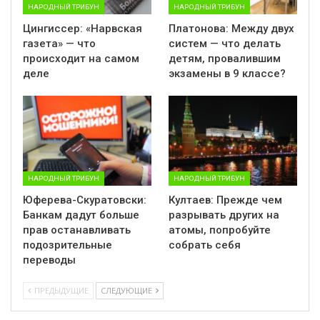
НАРОДНЫЙ ТРИБУН
НАРОДНЫЙ ТРИБУН
Цингиссер: «Нарвская
Платонова: Между двух
газета» — что
систем — что делать
происходит на самом
детям, провалившим
деле
экзамены в 9 классе?
НАРОДНЫЙ ТРИБУН
НАРОДНЫЙ ТРИБУН
Юферева-Скуратовски:
Култаев: Прежде чем
Банкам дадут больше
разрывать других на
прав останавливать
атомы, попробуйте
подозрительные
собрать себя
переводы
ПРЕДЫДУЩИЕ
СЛЕДУЮЩИЕ