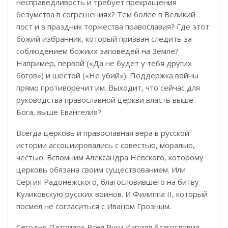
несправедливость и требует прекращения
безумства в согрешениях? Тем более в Великий
пост и в праздник торжества православия? Где этот
божий избранник, который призван следить за
соблюдением божиих заповедей на Земле?
Например, первой («Да не будет у тебя других
богов») и шестой («Не убий»). Поддержка войны
прямо противоречит им. Выходит, что сейчас для
руководства православной церкви власть выше
Бога, выше Евангелия?
Всегда церковь и православная вера в русской
истории ассоциировались с совестью, моралью,
честью. Вспомним Александра Невского, которому
церковь обязана своим существованием. Или
Сергия Радонежского, благословившего на битву
Куликовскую русских воинов. И Филиппа II, который
посмел не согласиться с Иваном Грозным.
Сегодня Патриарх Всея Руси Кирилл благословил