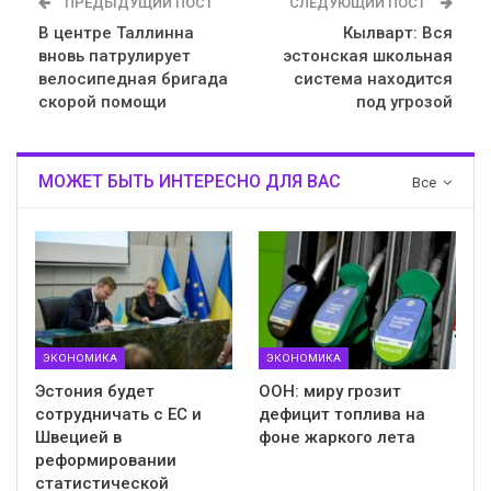
ПРЕДЫДУЩИЙ ПОСТ
СЛЕДУЮЩИЙ ПОСТ
В центре Таллинна
Кылварт: Вся
вновь патрулирует
эстонская школьная
велосипедная бригада
система находится
скорой помощи
под угрозой
МОЖЕТ БЫТЬ ИНТЕРЕСНО ДЛЯ ВАС
Все
ЭКОНОМИКА
ЭКОНОМИКА
Эстония будет
ООН: миру грозит
сотрудничать с ЕС и
дефицит топлива на
Швецией в
фоне жаркого лета
реформировании
статистической