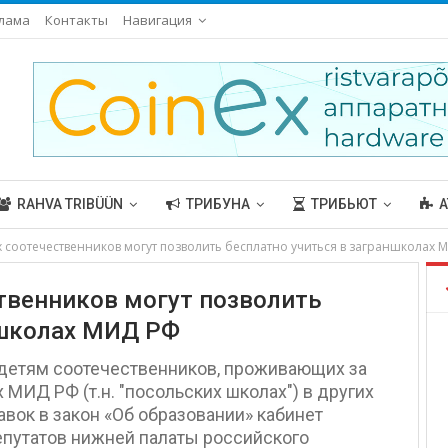
лама
Контакты
Навигация
RAHVA TRIBÜÜN
ТРИБУНА
ТРИБЬЮТ
А
 соотечественников могут позволить бесплатно учиться в заграншколах 
твенников могут позволить
ншколах МИД РФ
 детям соотечественников, проживающих за
 МИД РФ (т.н. "посольских школах") в других
вок в закон «Об образовании» кабинет
епутатов нижней палаты российского