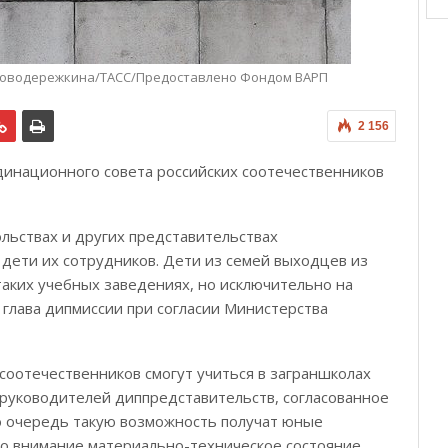
 Новодережкина/ТАСС/Предоставлено Фондом ВАРП
2 156
рдинационного совета российских соотечественников
ольствах и других представительствах
дети их сотрудников. Дети из семей выходцев из
таких учебных заведениях, но исключительно на
 глава дипмиссии при согласии Министерства
 соотечественников смогут учиться в заграншколах
руководителей диппредставительств, согласованное
ю очередь такую возможность получат юные
во внимание материально-техническое состояние