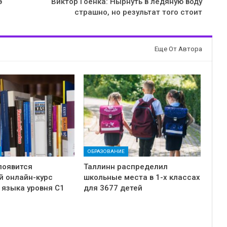
э
Виктор Гоенка: Нырнуть в ледяную воду
страшно, но результат того стоит
Еще От Автора
ОБРАЗОВАНИЕ
появится
Таллинн распределил
й онлайн-курс
школьные места в 1-х классах
 языка уровня C1
для 3677 детей