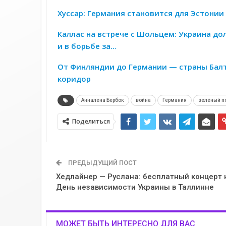
Хуссар: Германия становится для Эстони
Каллас на встрече с Шольцем: Украина дол
и в борьбе за…
От Финляндии до Германии — страны Бал
коридор
Анналена Бербок
война
Германия
зелёный п
Поделиться
ПРЕДЫДУЩИЙ ПОСТ
Хедлайнер — Руслана: бесплатный концерт 
День независимости Украины в Таллинне
МОЖЕТ БЫТЬ ИНТЕРЕСНО ДЛЯ ВАС