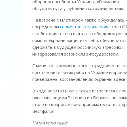
обороноспособности Украины: «Германия — 
обсудить пути углубления сотрудничества».
На встрече с Плётнером также обсуждалась
посредством
совместного заявления
стран G7
что Эстония готова взять на себя долгосроч
помочь Украине защитить себя, обеспечить 
сдержать в будущем российскую агрессию», 
интересовался эстонским э-государством.
С министр экономического сотрудничества 
восстановительных работ в Украине и привле
привержены восстановлению Украины здесь и
В ходе визита Цахкна также встретится с по
охватывающими Эстонию из Берлина послами 
столе по вопросам предпринимательства с п
Вестфалия.
Читайте по теме: