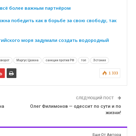
и всё более важным партнёром
жна победить как в борьбе за свою свободу, так
тийского моря задумали создать водородный
оворот
Маргус Цахкна
санкции против РФ
топ
Эстония
1 333
СЛЕДУЮЩИЙ ПОСТ
на
Олег Филимонов — одессит по сути и по
жизни!
Еще От Автора