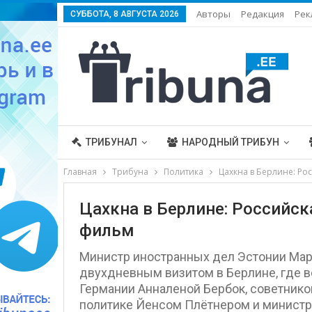
Авторы
Редакция
Рек
СУББОТА, 8 АВГУСТА 2026
ТРИБУНАЛ
НАРОДНЫЙ ТРИБУН
Главная
Трибуна
Политика
Цахкна в Берлине: Ро
Цахкна в Берлине: Российск
фильм
Министр иностранных дел Эстонии Маргу
двухдневным визитом в Берлине, где 
Германии Анналеной Бербок, советник
политике Йенсом Плётнером и министр