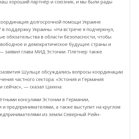
наш хороший партнёр и союзник, и мы были рады
 координация долгосрочной помощи Украине
 в поддержку Украины. «На встрече я подчеркнул,
ные обязательства в области безопасности, чтобы
свободное и демократическое будущее страны и
— заявил глава МИД Эстонии. Плётнер также
и развития Шульце обсуждались вопросы координации
чения частного сектора. «Эстония и Германия
 сейчас», — сказал Цахкна.
чётными консулами Эстонии в Германии,
и предпринимателями, а также выступит на круглом
редпринимателями из земли Северный Рейн-