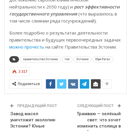
нейтральности к 2050 году) и
рост эффективности
государственного управления
(что выразилось в
том числе слиянии ряда госучреждений).
Более подробно о результатах деятельности
правительства и будущих первоочередных задачах
можно прочесть
на сайте Правительства Эстонии.
правительство Эстонии
топ
Эстония
Юри Ратас
3 317
Поделиться
ПРЕДЫДУЩИЙ ПОСТ
СЛЕДУЮЩИЙ ПОСТ
Завод масел
Трамваю — зелёный
уничтожит экологию
свет: что хочет
Эстонии? Юные
изменить столица в