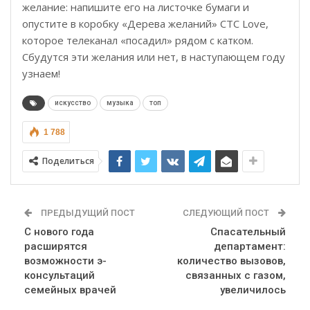
желание: напишите его на листочке бумаги и
опустите в коробку «Дерева желаний» СТС Love,
которое телеканал «посадил» рядом с катком.
Сбудутся эти желания или нет, в наступающем году
узнаем!
искусство
музыка
топ
1 788
Поделиться
ПРЕДЫДУЩИЙ ПОСТ
СЛЕДУЮЩИЙ ПОСТ
С нового года
Спасательный
расширятся
департамент:
возможности э-
количество вызовов,
консультаций
связанных с газом,
семейных врачей
увеличилось