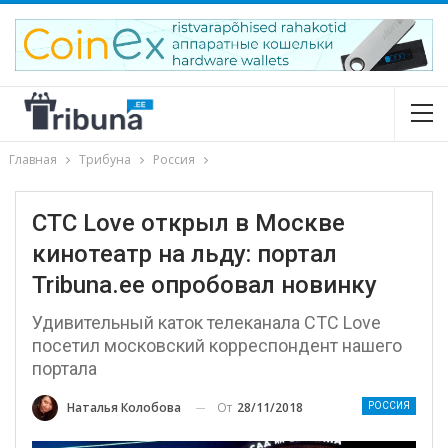
Главная
Трибуна
Россия
СТС Love открыл в Москве
кинотеатр на льду: портал
Tribuna.ee опробовал новинку
Удивительный каток телеканала СТС Love
посетил московский корреспондент нашего
портала
От
28/11/2018
Наталья Колобова
РОССИЯ