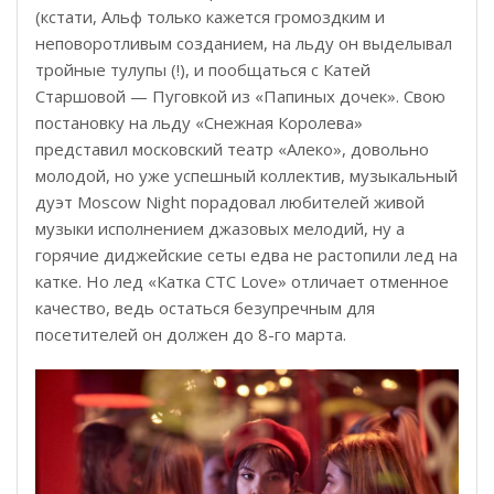
(кстати, Альф только кажется громоздким и
неповоротливым созданием, на льду он выделывал
тройные тулупы (!), и пообщаться с Катей
Старшовой — Пуговкой из «Папиных дочек». Свою
постановку на льду «Снежная Королева»
представил московский театр «Алеко», довольно
молодой, но уже успешный коллектив, музыкальный
дуэт Moscow Night порадовал любителей живой
музыки исполнением джазовых мелодий, ну а
горячие диджейские сеты едва не растопили лед на
катке. Но лед «Катка СТС Love» отличает отменное
качество, ведь остаться безупречным для
посетителей он должен до 8-го марта.