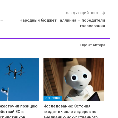
СЛЕДУЮЩИЙ ПОСТ
 —
Народный бюджет Таллинна — победители
голосования
Еще От Автора
ОБЩЕСТВО
ужесточил позицию
Исследование: Эстония
ействий ЕС в
входит в число лидеров по
еспилотников
внедрению искусственного