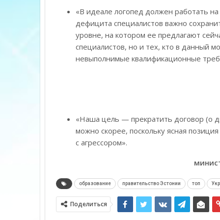
«В идеале логопед должен работать на 
дефицита специалистов важно сохранит
уровне, на котором ее предлагают сейч
специалистов, но и тех, кто в данный м
невыполнимые квалификационные треб
«Наша цель — прекратить договор (о д
можно скорее, поскольку ясная позиция
с агрессором».
минист
образование
правительство Эстонии
топ
Ук
Поделиться