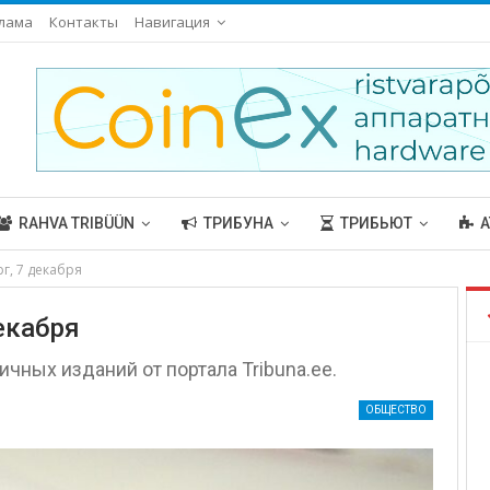
лама
Контакты
Навигация
RAHVA TRIBÜÜN
ТРИБУНА
ТРИБЬЮТ
А
рг, 7 декабря
декабря
ичных изданий от портала Tribuna.ee.
ОБЩЕСТВО