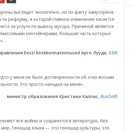
роны выглядит экологично, но по факту замусорена.
сти реформу, в которой главное изменение касается
чета за услуги по вывозу мусора. Причиной является
астмассовыми контейнерами, большая часть которых
».
равления Eesti Keskkonnateenused Арго Лууде
,
ERR
дто у меня не было договоренности об этих восьми
льности. Это просто нападки на меня».
министр образования Кристина Каллас
,
RusDelfi
еживёт все войны и сохранится в литературе, без
 мир. Геноцид языка — это геноцид культуры, это