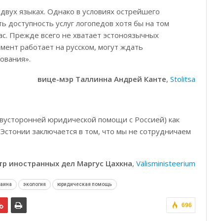
двух языках. Однако в условиях острейшего
ь доступность услуг логопедов хотя бы на том
ас. Прежде всего не хватает эстоноязычных
омент работает на русском, могут ждать
ования».
вице-мэр Таллинна Андрей Канте
,
Stolitsa
вусторонней юридической помощи с Россией) как
 Эстонии заключается в том, что мы не сотрудничаем
р иностранных дел Маргус Цахкна
,
Välisministeerium
раина
экология
юридическая помощь
696