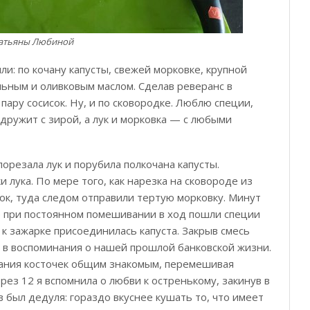
Татьяны Любиной
и: по кочану капусты, свежей морковке, крупной
ельным и оливковым маслом. Сделав реверанс в
пару сосисок. Ну, и по сковородке. Люблю специи,
 дружит с зирой, а лук и морковка — с любыми
орезала лук и порубила полкочана капусты.
 лука. По мере того, как нарезка на сковороде из
ок, туда следом отправили тертую морковку. Минут
е при постоянном помешивании в ход пошли специи
к зажарке присоединилась капуста. Закрыв смесь
ь в воспоминания о нашей прошлой банковской жизни.
вания косточек общим знакомым, перемешивая
ез 12 я вспомнила о любви к остренькому, закинув в
в был дедуля: гораздо вкуснее кушать то, что имеет