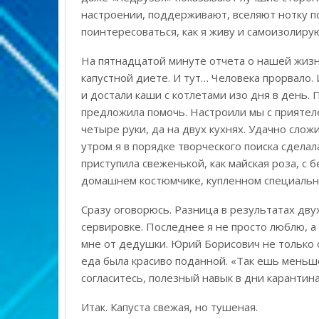
настроении, поддерживают, вселяют нотку п
поинтересоваться, как я живу и самоизолиру
На пятнадцатой минуте отчета о нашей жизн
капустной диете. И тут… Человека прорвало. 
и достали каши с котлетами изо дня в день. 
предложила помочь. Настроили мы с приятеле
четыре руки, да на двух кухнях. Удачно слож
утром я в порядке творческого поиска сделал
приступила свеженькой, как майская роза, с б
домашнем костюмчике, купленном специальн
Сразу оговорюсь. Разница в результатах дву
сервировке. Последнее я не просто люблю, 
мне от дедушки. Юрий Борисович не только 
еда была красиво поданной. «Так ешь меньш
согласитесь, полезный навык в дни карантина
Итак. Капуста свежая, но тушеная.