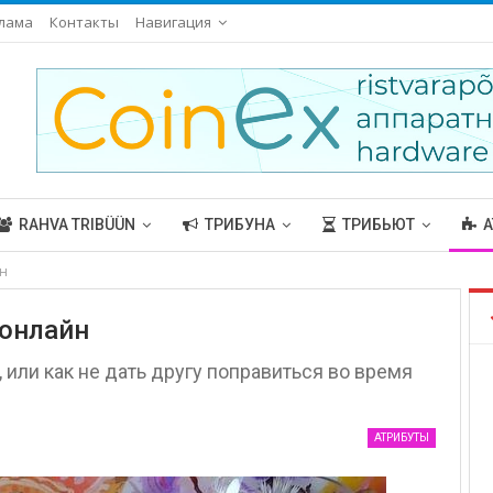
лама
Контакты
Навигация
RAHVA TRIBÜÜN
ТРИБУНА
ТРИБЬЮТ
А
н
 онлайн
или как не дать другу поправиться во время
АТРИБУТЫ