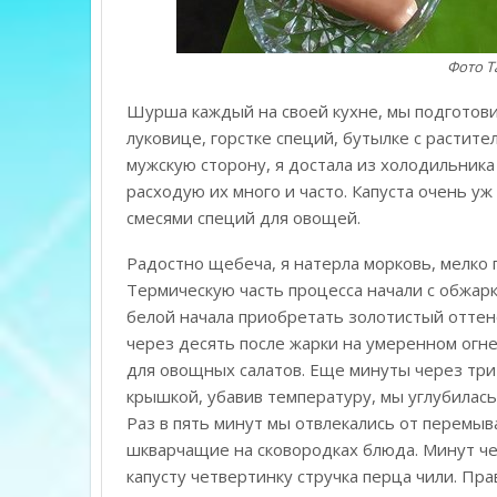
Фото 
Шурша каждый на своей кухне, мы подготовил
луковице, горстке специй, бутылке с растит
мужскую сторону, я достала из холодильника 
расходую их много и часто. Капуста очень уж
смесями специй для овощей.
Радостно щебеча, я натерла морковь, мелко п
Термическую часть процесса начали с обжарки
белой начала приобретать золотистый оттен
через десять после жарки на умеренном огн
для овощных салатов. Еще минуты через три 
крышкой, убавив температуру, мы углубилас
Раз в пять минут мы отвлекались от перемы
шкварчащие на сковородках блюда. Минут чер
капусту четвертинку стручка перца чили. Пра