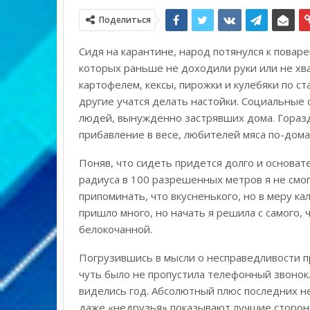
Поделиться
Сидя на карантине, народ потянулся к повар
которых раньше не доходили руки или не хва
картофелем, кексы, пирожки и кулебяки по 
другие учатся делать настойки. Социальные 
людей, вынужденно застрявших дома. Гораз
прибавление в весе, любителей мяса по-дом
Поняв, что сидеть придется долго и основате
радиуса в 100 разрешенных метров я не смогу
припоминать, что вкусненького, но в меру ка
пришло много, но начать я решила с самого, ч
белокочанной.
Погрузившись в мысли о несправедливости п
чуть было не пропустила телефонный звонок
виделись год. Абсолютный плюс последних н
даже «недрузья» показывают лучшие стороны