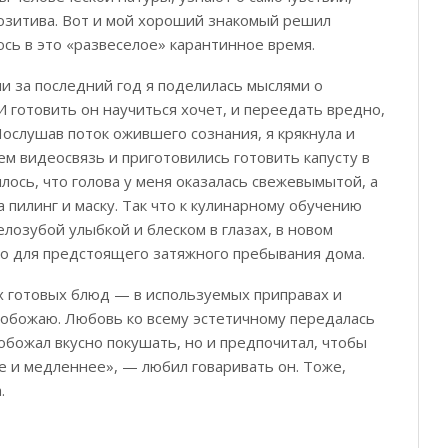
озитива. Вот и мой хороший знакомый решил
юсь в это «развеселое» карантинное время.
и за последний год я поделилась мыслями о
И готовить он научиться хочет, и переедать вредно,
Послушав поток ожившего сознания, я крякнула и
м видеосвязь и приготовились готовить капусту в
илось, что голова у меня оказалась свежевымытой, а
а пилинг и маску. Так что к кулинарному обучению
елозубой улыбкой и блеском в глазах, в новом
о для предстоящего затяжного пребывания дома.
х готовых блюд — в используемых приправах и
а обожаю. Любовь ко всему эстетичному передалась
обожал вкусно покушать, но и предпочитал, чтобы
е и медленнее», — любил говаривать он. Тоже,
.