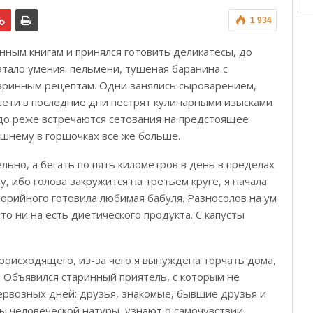
1 934
енным книгам и принялся готовить деликатесы, до
тало умения: пельмени, тушеная баранина с
старинным рецептам. Одни занялись сыроварением,
сети в последние дни пестрят кулинарными изысками
до реже встречаются сетования на предстоящее
ашнему в горшочках все же больше.
льно, а бегать по пять километров в день в пределах
, ибо голова закружится на третьем круге, я начала
лорийного готовила любимая бабуля. Разносолов на ум
то ни на есть диетического продукта. С капусты
роисходящего, из-за чего я вынуждена торчать дома,
. Объявился старинный приятель, с которым не
ервозных дней: друзья, знакомые, бывшие друзья и
 человеческой натуры, узнают о самочувствии,