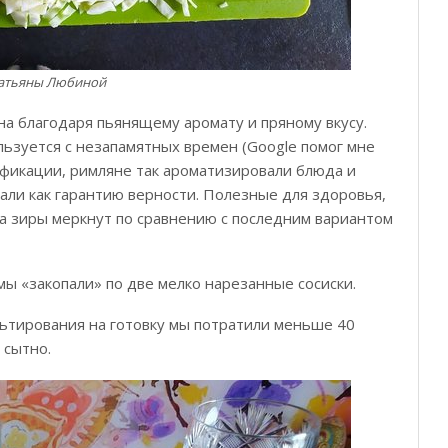
Татьяны Любиной
тна благодаря пьянящему аромату и пряному вкусу.
льзуется с незапамятных времен (Google помог мне
ификации, римляне так ароматизировали блюда и
али как гарантию верности. Полезные для здоровья,
а зиры меркнут по сравнению с последним вариантом
мы «закопали» по две мелко нарезанные сосиски.
льтирования на готовку мы потратили меньше 40
 сытно.