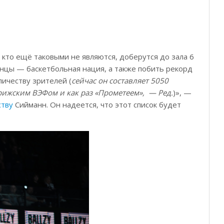
 кто ещё таковыми не являются, доберутся до зала 6
онцы — баскетбольная нация, а также побить рекорд
личеству зрителей (
сейчас он составляет 5050
ижским ВЭФом и как раз «Прометеем», — Ред.
)», —
ству
Сийманн. Он надеется, что этот список будет