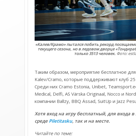
«Калев/Крамо» пытался побить рекорд посещаемо
текущего сезона, но в ледовом дворце «Тондираб
только 3513 человек.
Фото: estl
Таким образом, мероприятие бесплатное для
Kalev/Cramo, которые поддерживают клуб 25 
Среди них Cramo Estonia, Unibet, Teamsport.ee,
Medical, Delfi, AS Värska Originaal, Nocco и N
компании Ballzy, BBQ Ässad, SuitUp и Jazz Pesu
Хотя вход на игру бесплатный, для входа 
среде
Piletitasku
, так и на месте.
Читайте по теме: