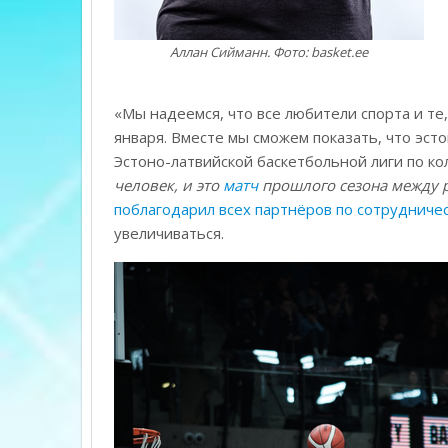
Аллан Сийманн. Фото: basket.ee
«Мы надеемся, что все любители спорта и те,
января. Вместе мы сможем показать, что эст
Эстоно-латвийской баскетбольной лиги по ко
человек, и это
матч
прошлого сезона между р
поблагодарил всех партнёров по сотрудниче
увеличиваться.