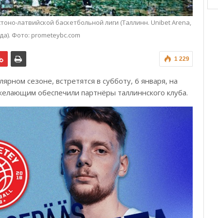
оно-латвийской баскетбольной лиги (Таллинн. Unibet Arena,
ода). Фото: prometeybc.com
1 229
рном сезоне, встретятся в субботу, 6 января, на
 желающим обеспечили партнёры таллиннского клуба.