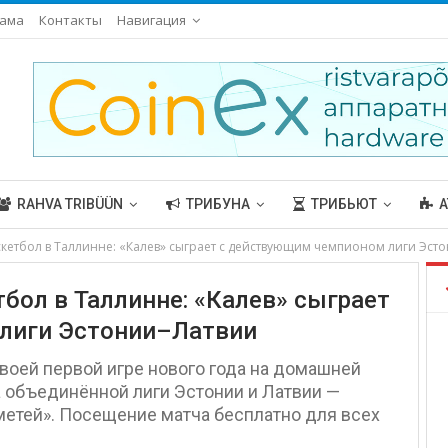
ама
Контакты
Навигация
RAHVA TRIBÜÜN
ТРИБУНА
ТРИБЬЮТ
А
етбол в Таллинне: «Калев» сыграет с действующим чемпионом лиги Эст
бол в Таллинне: «Калев» сыграет
лиги Эстонии–Латвии
воей первой игре нового года на домашней
 объединённой лиги Эстонии и Латвии —
етей». Посещение матча бесплатно для всех