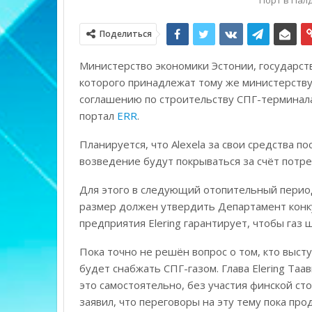
Порт в Палд
Поделиться
Министерство экономики Эстонии, государств
которого принадлежат тому же министерству,
соглашению по строительству СПГ-терминала
портал
ERR
.
Планируется, что Alexela за свои средства по
возведение будут покрываться за счёт потре
Для этого в следующий отопительный период
размер должен утвердить Департамент конку
предприятия Elering гарантирует, чтобы газ 
Пока точно не решён вопрос о том, кто выст
будет снабжать СПГ-газом. Глава Elering Таа
это самостоятельно, без участия финской ст
заявил, что переговоры на эту тему пока про