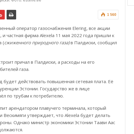
иски. Фото: esteve.ee
1 560
енный оператор газоснабжения Elering, все акции
 и частная фирма Alexela 11 мая 2022 года пришли к
 (
сжиженного природного газа)
в Палдиски, сообщил
строит причал в Палдиски, а расходы на его
бителей газа.
 будет действовать повышенная сетевая плата. Её
ренции Эстонии. Государство же в лице
шёл по трубам к потребителю.
упит арендатором плавучего терминала, который
ви Вескимяги утверждает, что Alexela будет делать
ороны. Однако министр экономики Эстонии Таави Аас
должаются.