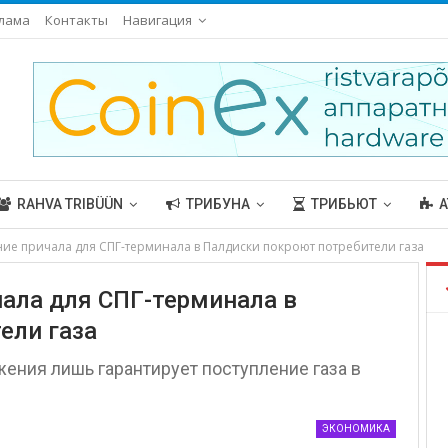
лама
Контакты
Навигация
RAHVA TRIBÜÜN
ТРИБУНА
ТРИБЬЮТ
А
ние причала для СПГ-терминала в Палдиски покроют потребители газа
чала для СПГ-терминала в
ели газа
ения лишь гарантирует поступление газа в
ЭКОНОМИКА