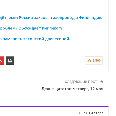
дёт, если Россия закроет газопровод в Финляндию
 проблем? Обсуждает Рийгикогу
но заменить эстонской древесиной
1 560
СЛЕДУЮЩИЙ ПОСТ
День в цитатах: четверг, 12 мая
Еще От Автора