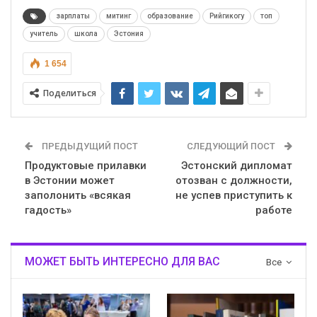
зарплаты
митинг
образование
Рийгикогу
топ
учитель
школа
Эстония
1 654
Поделиться
ПРЕДЫДУЩИЙ ПОСТ
СЛЕДУЮЩИЙ ПОСТ
Продуктовые прилавки
Эстонский дипломат
в Эстонии может
отозван с должности,
заполонить «всякая
не успев приступить к
гадость»
работе
МОЖЕТ БЫТЬ ИНТЕРЕСНО ДЛЯ ВАС
Все