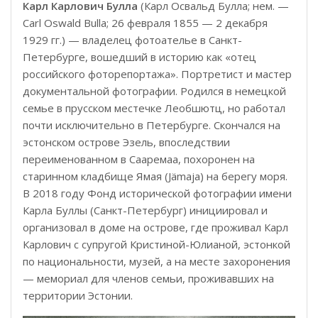
Карл Карлович Булла
(Карл Освальд Булла; нем. —
Carl Oswald Bulla; 26 февраля 1855 — 2 декабря
1929 гг.) — владелец фотоателье в Санкт-
Петербурге, вошедший в историю как «отец
российского фоторепортажа». Портретист и мастер
документальной фотографии. Родился в немецкой
семье в прусском местечке Леобшютц, но работал
почти исключительно в Петербурге. Скончался на
эстонском острове Эзель, впоследствии
переименованном в Сааремаа, похоронен на
старинном кладбище Ямая (Jämaja) на берегу моря.
В 2018 году Фонд исторической фотографии имени
Карла Буллы (Санкт-Петербург) инициировал и
организовал в доме на острове, где проживал Карл
Карлович с супругой Кристиной-Юлианой, эстонкой
по национальности, музей, а на месте захоронения
— мемориал для членов семьи, проживавших на
территории Эстонии.