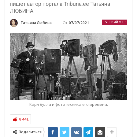
пишет автор портала Tribuna.ee Татьяна
ЛЮБИНА.
От
07/07/2021
Татьяна Любина
РУССКИЙ МИР
Карл Булла и фототехника его времени.
8 441
Поделиться