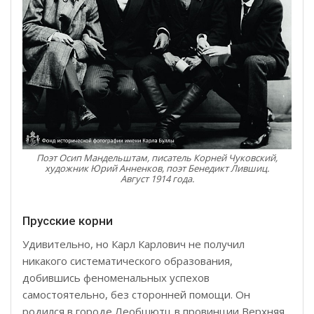
Поэт Осип Мандельштам, писатель Корней Чуковский,
художник Юрий Анненков, поэт Бенедикт Лившиц.
Август 1914 года.
Прусские корни
Удивительно, но Карл Карлович не получил
никакого систематического образования,
добившись феноменальных успехов
самостоятельно, без сторонней помощи. Он
родился в городе Леобшютц в провинции Верхняя