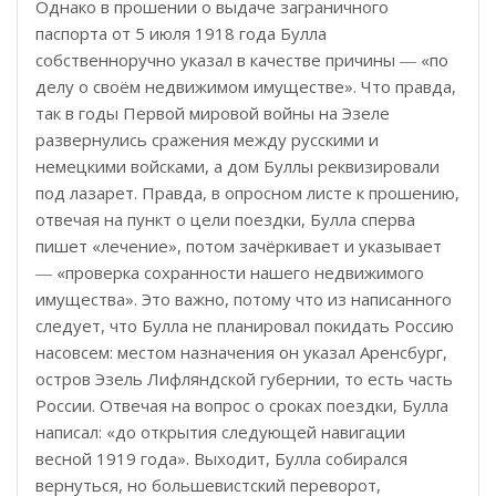
Однако в прошении о выдаче заграничного
паспорта от 5 июля 1918 года Булла
собственноручно указал в качестве причины ― «по
делу о своём недвижимом имуществе». Что правда,
так в годы Первой мировой войны на Эзеле
развернулись сражения между русскими и
немецкими войсками, а дом Буллы реквизировали
под лазарет. Правда, в опросном листе к прошению,
отвечая на пункт о цели поездки, Булла сперва
пишет «лечение», потом зачёркивает и указывает
― «проверка сохранности нашего недвижимого
имущества». Это важно, потому что из написанного
следует, что Булла не планировал покидать Россию
насовсем: местом назначения он указал Аренсбург,
остров Эзель Лифляндской губернии, то есть часть
России. Отвечая на вопрос о сроках поездки, Булла
написал: «до открытия следующей навигации
весной 1919 года». Выходит, Булла собирался
вернуться, но большевистский переворот,