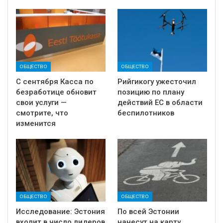
ОБЩЕСТВО
ОБЩЕСТВО
С сентября Касса по
Рийгикогу ужесточил
безработице обновит
позицию по плану
свои услуги —
действий ЕС в области
смотрите, что
беспилотников
изменится
ОБЩЕСТВО
ОБЩЕСТВО
Исследование: Эстония
По всей Эстонии
входит в число лидеров
нанесут на карту